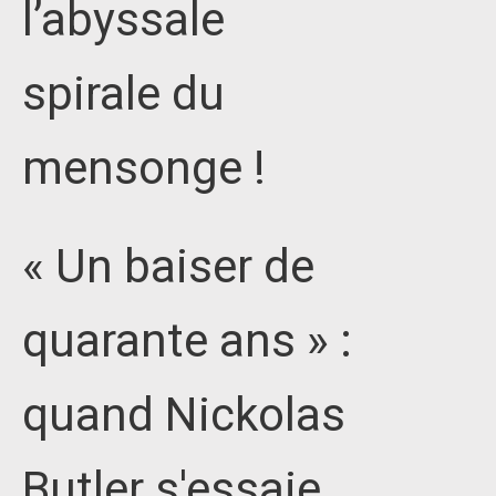
l’abyssale
spirale du
mensonge !
« Un baiser de
quarante ans » :
quand Nickolas
Butler s'essaie