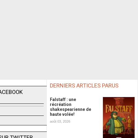
DERNIERS ARTICLES PARUS
FACEBOOK
Falstaff : une
récréation
shakespearienne de
haute volée!
août 03, 2026
SUR TWITTER