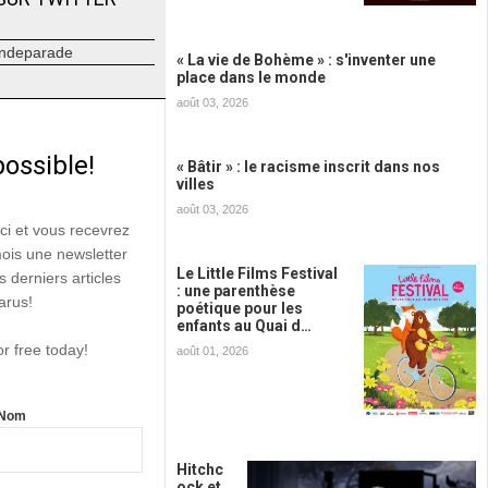
ndeparade
« La vie de Bohème » : s'inventer une
place dans le monde
août 03, 2026
possible!
« Bâtir » : le racisme inscrit dans nos
villes
août 03, 2026
ici et vous recevrez
mois une newsletter
Le Little Films Festival
s derniers articles
: une parenthèse
arus!
poétique pour les
enfants au Quai d…
or free today!
août 01, 2026
Nom
Hitchc
ock et