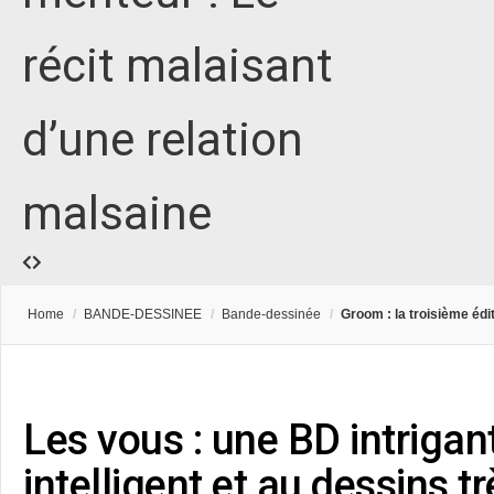
récit malaisant
d’une relation
malsaine
Home
/
BANDE-DESSINEE
/
Bande-dessinée
/
Groom : la troisième édi
Les vous : une BD intriga
intelligent et au dessins t