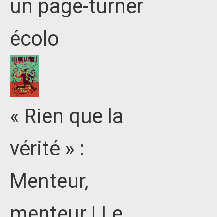
un page-turner
écolo
« Rien que la
vérité » :
Menteur,
menteur ! Le