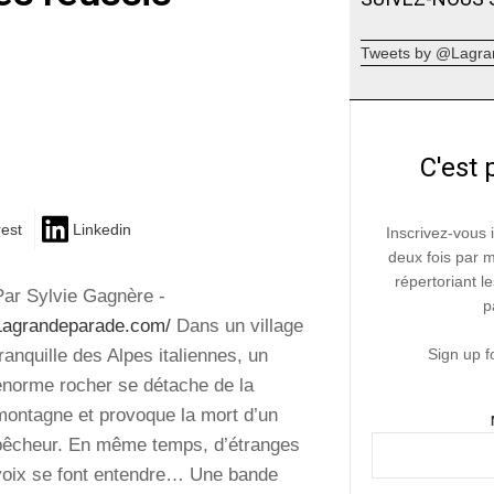
Tweets by @Lagra
C'est 
rest
Linkedin
Inscrivez-vous 
deux fois par 
répertoriant le
Par Sylvie Gagnère -
p
Lagrandeparade.com/
Dans un village
tranquille des Alpes italiennes, un
Sign up f
énorme rocher se détache de la
montagne et provoque la mort d’un
pêcheur. En même temps, d’étranges
voix se font entendre… Une bande