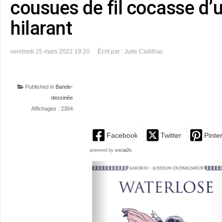
cousues de fil cocasse d’
hilarant
vendredi 25 mars 2022 19:20
Écrit par : Julie Cadilhac
Published in
Bande-
dessinée
Affichages : 2304
Facebook
Twitter
Pinte
powered by
social2s