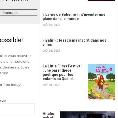
ndeparade
« La vie de Bohème » : s'inventer une
place dans le monde
août 03, 2026
possible!
« Bâtir » : le racisme inscrit dans nos
villes
août 03, 2026
ici et vous recevrez
mois une newsletter
Le Little Films Festival
s derniers articles
: une parenthèse
arus!
poétique pour les
enfants au Quai d…
or free today!
août 01, 2026
Nom
Hitchc
ock et