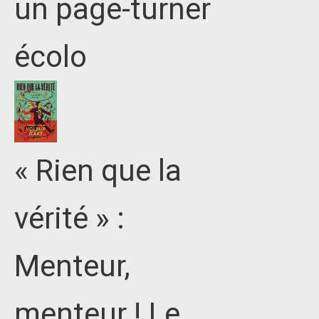
un page-turner
écolo
« Rien que la
vérité » :
Menteur,
menteur ! Le