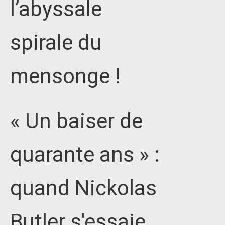
l’abyssale
spirale du
mensonge !
« Un baiser de
quarante ans » :
quand Nickolas
Butler s'essaie