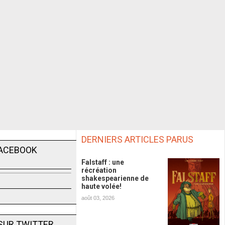
DERNIERS ARTICLES PARUS
FACEBOOK
Falstaff : une
récréation
shakespearienne de
haute volée!
août 03, 2026
SUR TWITTER