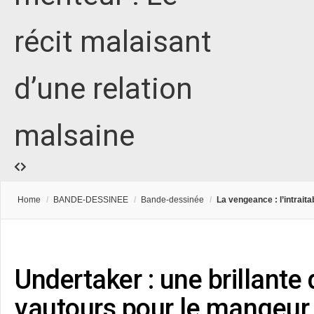
récit malaisant
d’une relation
malsaine
Home
/
BANDE-DESSINEE
/
Bande-dessinée
/
La vengeance : l’intraita
Undertaker : une brillante
vautours pour le mangeur 