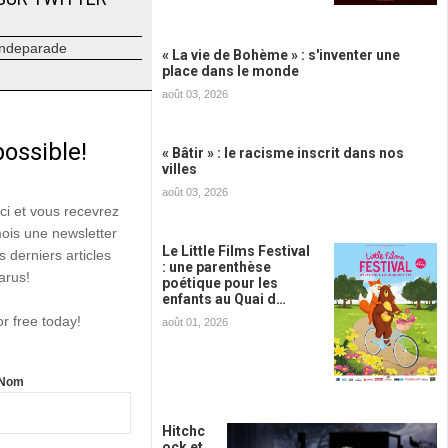
ndeparade
« La vie de Bohème » : s'inventer une
place dans le monde
août 03, 2026
possible!
« Bâtir » : le racisme inscrit dans nos
villes
août 03, 2026
ici et vous recevrez
mois une newsletter
Le Little Films Festival
s derniers articles
: une parenthèse
arus!
poétique pour les
enfants au Quai d…
or free today!
août 01, 2026
Nom
Hitchc
ock et