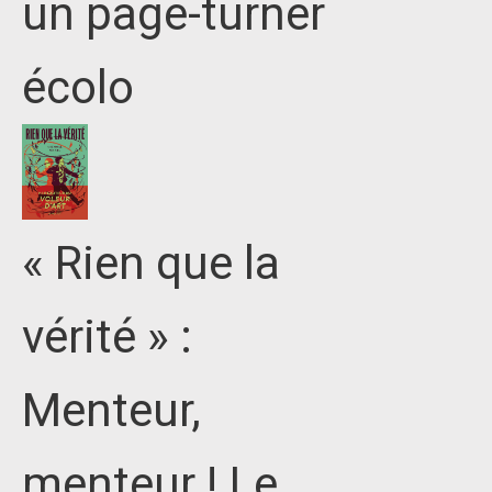
un page-turner
écolo
« Rien que la
vérité » :
Menteur,
menteur ! Le