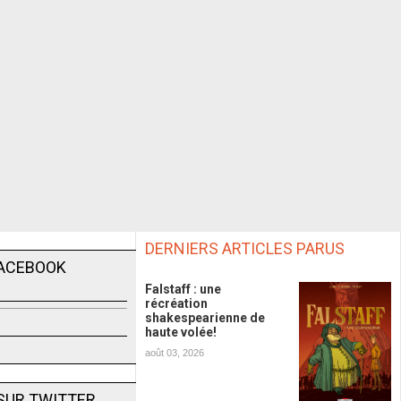
DERNIERS ARTICLES PARUS
FACEBOOK
Falstaff : une
récréation
shakespearienne de
haute volée!
août 03, 2026
SUR TWITTER