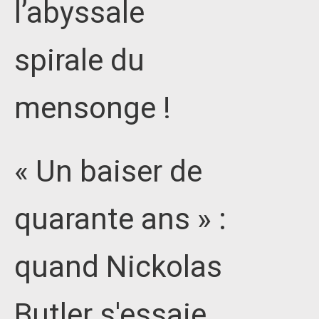
l’abyssale
spirale du
mensonge !
« Un baiser de
quarante ans » :
quand Nickolas
Butler s'essaie