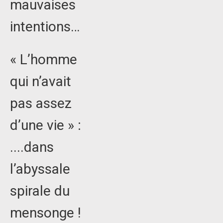
mauvaises
intentions…
« L’homme
qui n’avait
pas assez
d’une vie » :
....dans
l’abyssale
spirale du
mensonge !