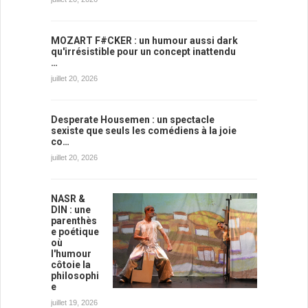
MOZART F#CKER : un humour aussi dark
qu'irrésistible pour un concept inattendu
…
juillet 20, 2026
Desperate Housemen : un spectacle
sexiste que seuls les comédiens à la joie
co…
juillet 20, 2026
NASR &
DIN : une
parenthès
e poétique
où
l'humour
côtoie la
philosophi
e
juillet 19, 2026