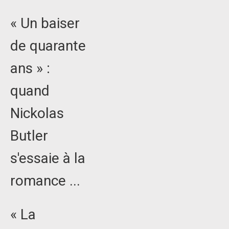
« Un baiser
de quarante
ans » :
quand
Nickolas
Butler
s'essaie à la
romance ...
« La