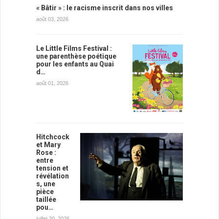
« Bâtir » : le racisme inscrit dans nos villes
août 03, 2026
Le Little Films Festival :
une parenthèse poétique
pour les enfants au Quai
d…
août 01, 2026
Hitchcock
et Mary
Rose :
entre
tension et
révélation
s, une
pièce
taillée
pou…
juillet 20, 2026