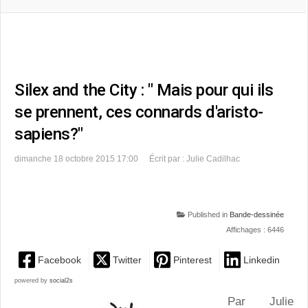
Silex and the City : " Mais pour qui ils
se prennent, ces connards d'aristo-
sapiens?"
dimanche 18 octobre 2015 17:00
Écrit par : Julie Cadilhac
Published in
Bande-dessinée
Affichages : 6446
Facebook
Twitter
Pinterest
Linkedin
powered by
social2s
Par Julie