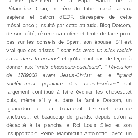
l'artiste plasticien fils à Papa Rahan de la
Pétaudière...Crao, le père du futur marié, aristo-
sapiens et patron d'EDF, désespère de cette
mésalliance ; insulté par cette attitude, Blog Dotcom,
de son côté, réfrène sa colère et tente de faire profil
bas sur les conseils de Spam, son épouse. S'il est
vrai que ces aristos
" sont nés avec un silex-racloir
en or dans la bouche"
et qu'ils n'ont pas de leçon à
donner aux
"vrais chasseurs-cueilleurs"
,
" l'évolution
de 1789000 avant Jesus-Christ"
et le
"grand
soulèvement populaire des Tiers-Espèces"
ont
largement contribué à faire évoluer les choses...et
puis, même s'il y a, dans la famille Dotcom, un
iguanodon et un baba-cool bisexuel comme
ancêtres... et beaucoup de glands, depuis qu'on a
décapité à la plancha le Roi Louis Silex et son
insupportable Reine Mammouth-Antoinette, avec un