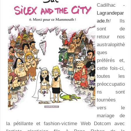
Cadilhac -
Lagrandepar
ade.fr
/ Ils
sont de
retour nos
australopithè
ques
préférés et,
cette fois-ci,
toutes les
préoccupatio
ns sont
tournées
vers le
mariage de
la pétillante et fashion-victime Web Dotcom avec