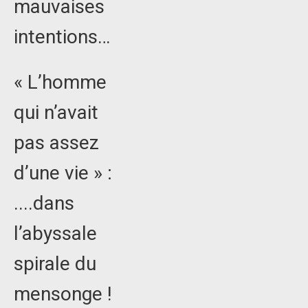
mauvaises
intentions…
« L’homme
qui n’avait
pas assez
d’une vie » :
....dans
l’abyssale
spirale du
mensonge !