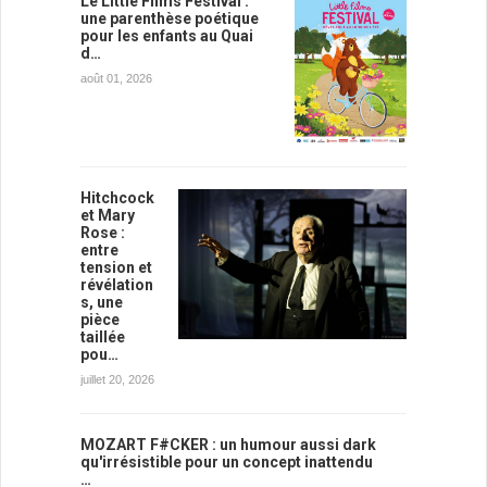
Le Little Films Festival :
une parenthèse poétique
pour les enfants au Quai
d…
août 01, 2026
Hitchcock
et Mary
Rose :
entre
tension et
révélation
s, une
pièce
taillée
pou…
juillet 20, 2026
MOZART F#CKER : un humour aussi dark
qu'irrésistible pour un concept inattendu
…