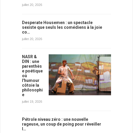
juillet 20, 2026
Desperate Housemen : un spectacle
sexiste que seuls les comédiens à la joie
co…
juillet 20, 2026
NASR &
DIN : une
parenthès
e poétique
où
l'humour
côtoie la
philosophi
e
juillet 19, 2026
Pétrole niveau zéro : une nouvelle
rageuse, un coup de poing pour réveiller
l…