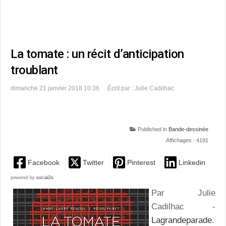
La tomate : un récit d’anticipation
troublant
dimanche 21 janvier 2018 10:36
Écrit par : Julie Cadilhac
Published in
Bande-dessinée
Affichages : 4191
Facebook
Twitter
Pinterest
Linkedin
powered by
social2s
Par Julie
Cadilhac -
Lagrandeparade.