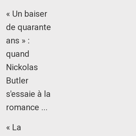
« Un baiser
de quarante
ans » :
quand
Nickolas
Butler
s'essaie à la
romance ...
« La