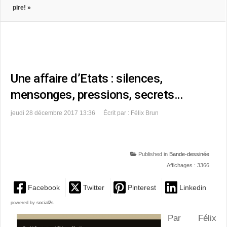
pire! »
Une affaire d’Etats : silences,
mensonges, pressions, secrets…
jeudi 28 décembre 2017 13:36
Écrit par : Félix Brun
Published in
Bande-dessinée
Affichages : 3366
Facebook
Twitter
Pinterest
Linkedin
powered by
social2s
Par Félix