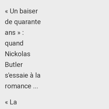
« Un baiser
de quarante
ans » :
quand
Nickolas
Butler
s'essaie à la
romance ...
« La