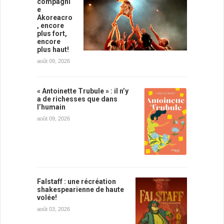
compagni
e
Akoreacro
, encore
plus fort,
encore
plus haut!
août 09, 2026
« Antoinette Trubule » : il n’y
a de richesses que dans
l’humain
août 09, 2026
Falstaff : une récréation
shakespearienne de haute
volée!
août 03, 2026