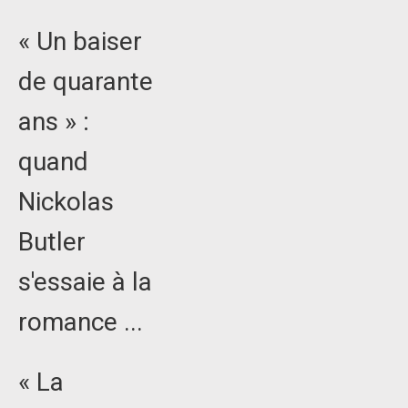
« Un baiser
de quarante
ans » :
quand
Nickolas
Butler
s'essaie à la
romance ...
« La