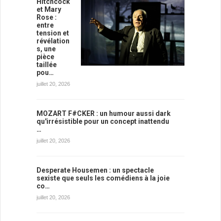
Hitchcock
et Mary
Rose :
entre
tension et
révélation
s, une
pièce
taillée
pou…
juillet 20, 2026
MOZART F#CKER : un humour aussi dark
qu'irrésistible pour un concept inattendu
…
juillet 20, 2026
Desperate Housemen : un spectacle
sexiste que seuls les comédiens à la joie
co…
juillet 20, 2026