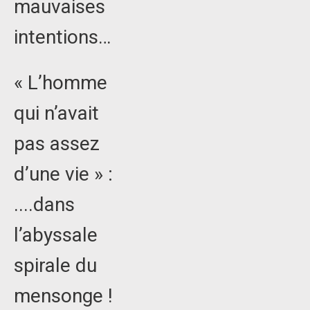
mauvaises
intentions…
« L’homme
qui n’avait
pas assez
d’une vie » :
....dans
l’abyssale
spirale du
mensonge !