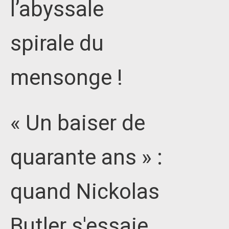
l’abyssale
spirale du
mensonge !
« Un baiser de
quarante ans » :
quand Nickolas
Butler s'essaie