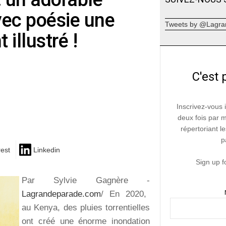
vec poésie une
Tweets by @Lagra
 illustré !
C'est 
Inscrivez-vous 
deux fois par 
répertoriant le
p
rest
Linkedin
Sign up f
Par Sylvie Gagnère -
Lagrandeparade.com
/ En 2020,
au Kenya, des pluies torrentielles
ont créé une énorme inondation