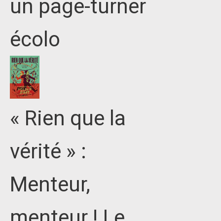
un page-turner
écolo
« Rien que la
vérité » :
Menteur,
menteur ! Le