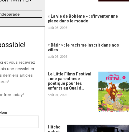
ndeparade
« La vie de Bohème » : s'inventer une
place dans le monde
août 03, 2026
possible!
« Bâtir » : le racisme inscrit dans nos
villes
août 03, 2026
ici et vous recevrez
mois une newsletter
Le Little Films Festival
s derniers articles
: une parenthèse
arus!
poétique pour les
enfants au Quai d…
or free today!
août 01, 2026
Nom
Hitchc
ock et