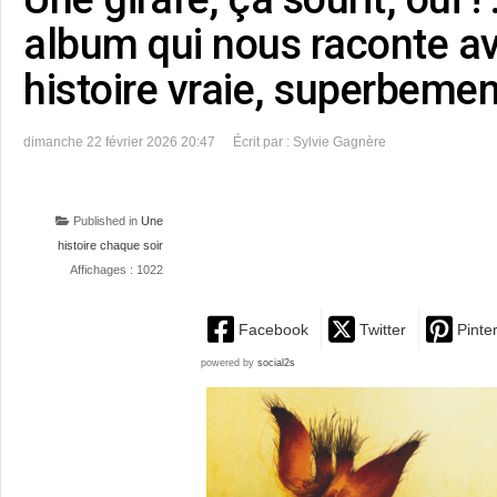
album qui nous raconte a
histoire vraie, superbement
dimanche 22 février 2026 20:47
Écrit par : Sylvie Gagnère
Published in
Une
histoire chaque soir
Affichages : 1022
Facebook
Twitter
Pinte
powered by
social2s