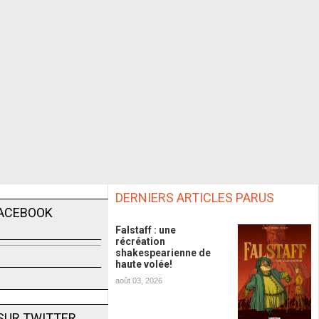
DERNIERS ARTICLES PARUS
FACEBOOK
Falstaff : une
récréation
shakespearienne de
haute volée!
août 03, 2026
SUR TWITTER