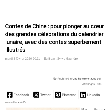
Contes de Chine : pour plonger au cœur
des grandes célébrations du calendrier
lunaire, avec des contes superbement
illustrés
mardi 3 février 2026 20:11
Écrit par : Sylvie Gagnère
Published in
Une histoire chaque soir
Affichages : 936
Facebook
Twitter
Pinterest
Linkedin
powered by
social2s
Par Sylvie