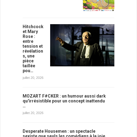
Hitchcock
et Mary
Rose :
entre
tension et
révélation
s, une
pièce
taillée
pou…
juillet 20, 2026
MOZART F#CKER : un humour aussi dark
qu'irrésistible pour un concept inattendu
…
juillet 20, 2026
Desperate Housemen : un spectacle
sexiste que seuls les comédiens à la joie