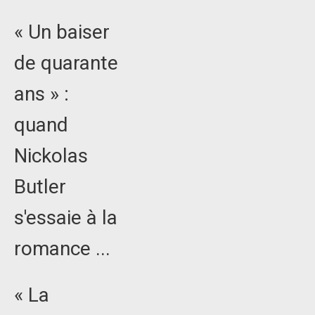
« Un baiser
de quarante
ans » :
quand
Nickolas
Butler
s'essaie à la
romance ...
« La