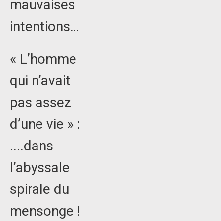
mauvaises
intentions…
« L’homme
qui n’avait
pas assez
d’une vie » :
....dans
l’abyssale
spirale du
mensonge !