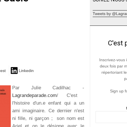
Tweets by @Lagra
C'est 
Inscrivez-vous 
deux fois par 
rest
Linkedin
répertoriant le
p
Par Julie Cadilhac -
Sign up f
Lagrandeparade.com
/ C'est
l'histoire d'un.e enfant qui a un
ami imaginaire. Ce dernier n'est
ni fille, ni garçon ; son nom est
Ariel et on le désigne avec le