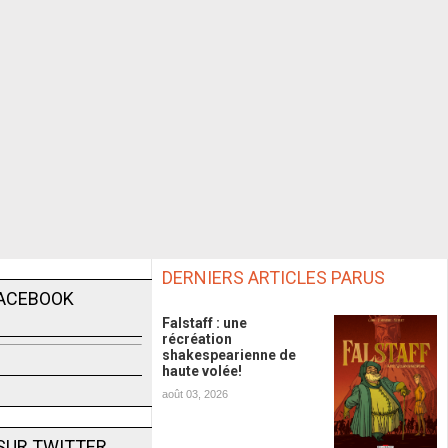
DERNIERS ARTICLES PARUS
FACEBOOK
Falstaff : une
récréation
shakespearienne de
haute volée!
août 03, 2026
SUR TWITTER