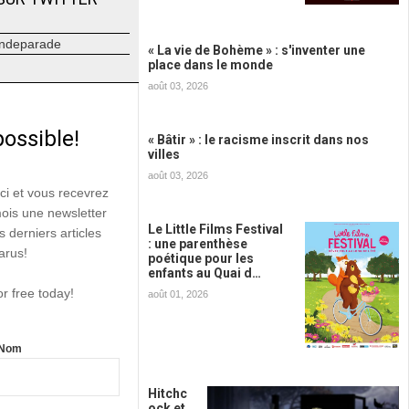
ndeparade
« La vie de Bohème » : s'inventer une
place dans le monde
août 03, 2026
possible!
« Bâtir » : le racisme inscrit dans nos
villes
août 03, 2026
ici et vous recevrez
mois une newsletter
Le Little Films Festival
s derniers articles
: une parenthèse
arus!
poétique pour les
enfants au Quai d…
or free today!
août 01, 2026
Nom
Hitchc
ock et