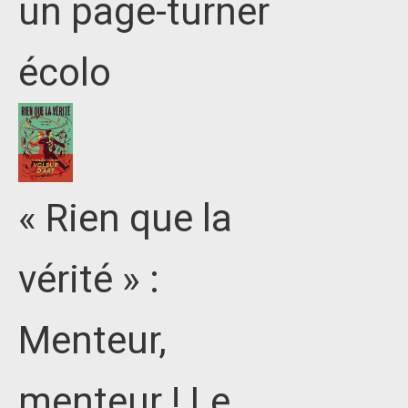
un page-turner
écolo
« Rien que la
vérité » :
Menteur,
menteur ! Le