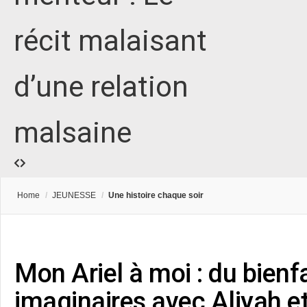
récit malaisant
d’une relation
malsaine
Home
/
JEUNESSE
/
Une histoire chaque soir
Mon Ariel à moi : du bienf
imaginaires avec Aliyah e