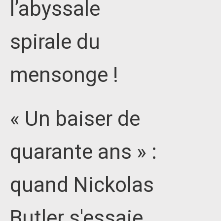
l’abyssale
spirale du
mensonge !
« Un baiser de
quarante ans » :
quand Nickolas
Butler s'essaie