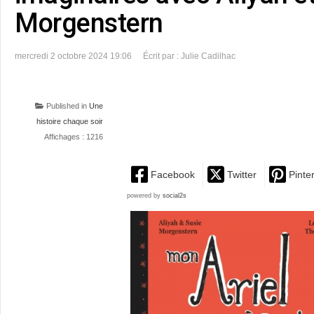
Morgenstern
mercredi 2 octobre 2024 19:06
Écrit par : Julie Cadilhac
Published in
Une
histoire chaque soir
Affichages : 1216
Facebook
Twitter
Pinte
powered by
social2s