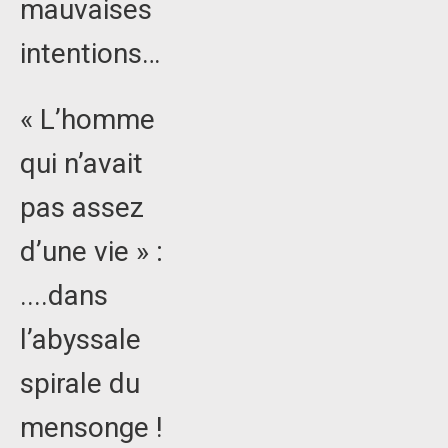
mauvaises
intentions…
« L’homme
qui n’avait
pas assez
d’une vie » :
....dans
l’abyssale
spirale du
mensonge !