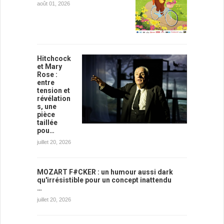
août 01, 2026
Hitchcock
et Mary
Rose :
entre
tension et
révélation
s, une
pièce
taillée
pou…
juillet 20, 2026
MOZART F#CKER : un humour aussi dark
qu'irrésistible pour un concept inattendu
…
juillet 20, 2026