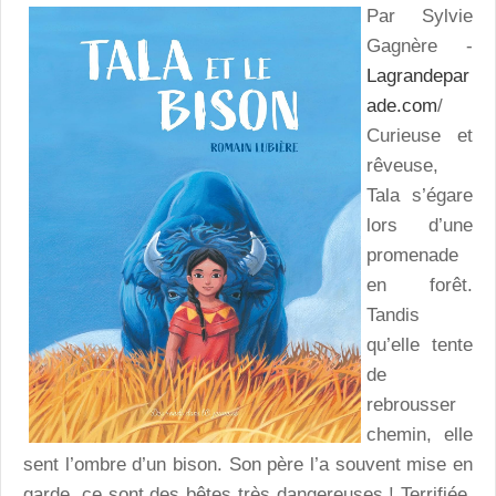
Par Sylvie
Gagnère -
Lagrandepar
ade.com
/
Curieuse et
rêveuse,
Tala s’égare
lors d’une
promenade
en forêt.
Tandis
qu’elle tente
de
rebrousser
chemin, elle
sent l’ombre d’un bison. Son père l’a souvent mise en
garde, ce sont des bêtes très dangereuses ! Terrifiée,