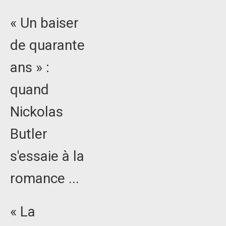
« Un baiser
de quarante
ans » :
quand
Nickolas
Butler
s'essaie à la
romance ...
« La