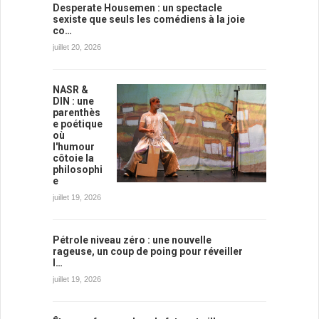
Desperate Housemen : un spectacle
sexiste que seuls les comédiens à la joie
co…
juillet 20, 2026
NASR &
DIN : une
parenthès
e poétique
où
l'humour
côtoie la
philosophi
e
juillet 19, 2026
Pétrole niveau zéro : une nouvelle
rageuse, un coup de poing pour réveiller
l…
juillet 19, 2026