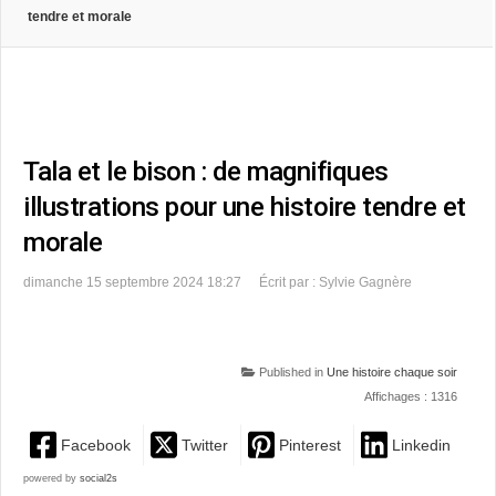
tendre et morale
Tala et le bison : de magnifiques
illustrations pour une histoire tendre et
morale
dimanche 15 septembre 2024 18:27
Écrit par : Sylvie Gagnère
Published in
Une histoire chaque soir
Affichages : 1316
Facebook
Twitter
Pinterest
Linkedin
powered by
social2s