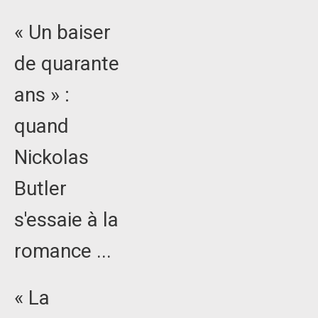
« Un baiser
de quarante
ans » :
quand
Nickolas
Butler
s'essaie à la
romance ...
« La