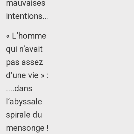
mauvaises
intentions…
« L’homme
qui n’avait
pas assez
d’une vie » :
....dans
l’abyssale
spirale du
mensonge !