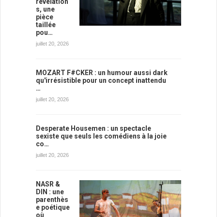
révélation
s, une
pièce
taillée
pou…
juillet 20, 2026
MOZART F#CKER : un humour aussi dark
qu'irrésistible pour un concept inattendu
…
juillet 20, 2026
Desperate Housemen : un spectacle
sexiste que seuls les comédiens à la joie
co…
juillet 20, 2026
NASR &
DIN : une
parenthès
e poétique
où