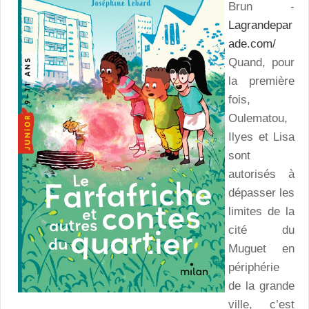
Brun -
Lagrandepar
ade.com/
Quand, pour
la première
fois,
Oulematou,
Ilyes et Lisa
sont
autorisés à
dépasser les
limites de la
cité du
Muguet en
périphérie
de la grande
ville, c’est