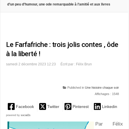
d’un peu d’humour, une ode remarquable à l’amitié et aux livres
Le Farfafriche : trois jolis contes , ôde
à la liberté !
samedi 2 décembre 2023 12:23
Écrit par : Félix Brun
Published in
Une histoire chaque soir
Affichages : 1548
Facebook
Twitter
Pinterest
Linkedin
powered by
social2s
Par Félix