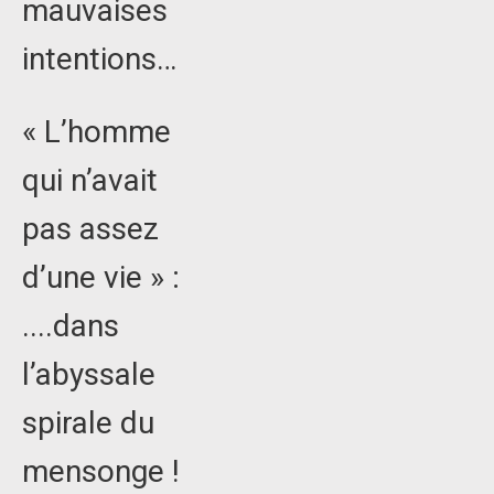
mauvaises
intentions…
« L’homme
qui n’avait
pas assez
d’une vie » :
....dans
l’abyssale
spirale du
mensonge !