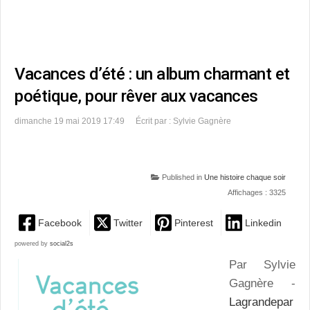
Vacances d’été : un album charmant et
poétique, pour rêver aux vacances
dimanche 19 mai 2019 17:49
Écrit par : Sylvie Gagnère
Published in
Une histoire chaque soir
Affichages : 3325
Facebook
Twitter
Pinterest
Linkedin
powered by
social2s
Par Sylvie
Gagnère -
Lagrandepar