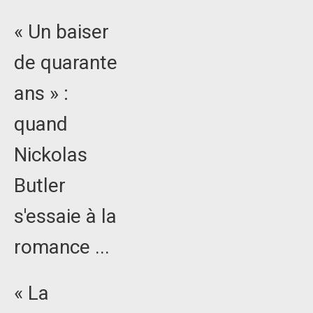
« Un baiser
de quarante
ans » :
quand
Nickolas
Butler
s'essaie à la
romance ...
« La