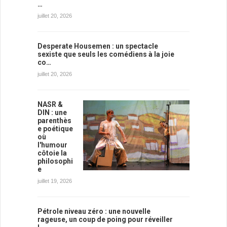
…
juillet 20, 2026
Desperate Housemen : un spectacle
sexiste que seuls les comédiens à la joie
co…
juillet 20, 2026
NASR &
DIN : une
parenthès
e poétique
où
l'humour
côtoie la
philosophi
e
juillet 19, 2026
Pétrole niveau zéro : une nouvelle
rageuse, un coup de poing pour réveiller