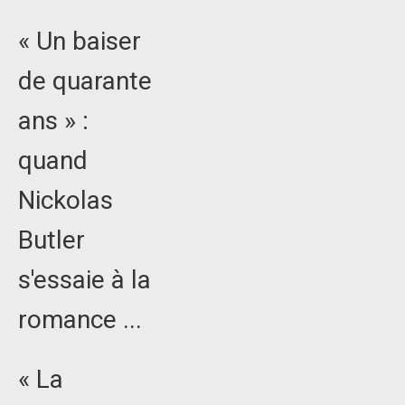
« Un baiser
de quarante
ans » :
quand
Nickolas
Butler
s'essaie à la
romance ...
« La