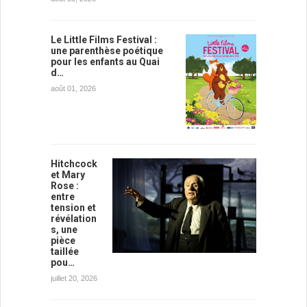
Le Little Films Festival :
une parenthèse poétique
pour les enfants au Quai
d…
août 01, 2026
Hitchcock
et Mary
Rose :
entre
tension et
révélation
s, une
pièce
taillée
pou…
juillet 20, 2026