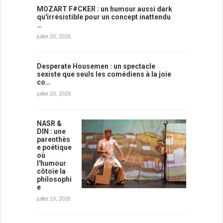
MOZART F#CKER : un humour aussi dark
qu'irrésistible pour un concept inattendu
…
juillet 20, 2026
Desperate Housemen : un spectacle
sexiste que seuls les comédiens à la joie
co…
juillet 20, 2026
NASR &
DIN : une
parenthès
e poétique
où
l'humour
côtoie la
philosophi
e
juillet 19, 2026