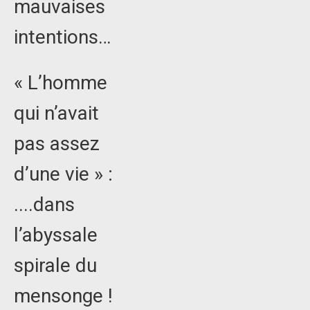
mauvaises
intentions…
« L’homme
qui n’avait
pas assez
d’une vie » :
....dans
l’abyssale
spirale du
mensonge !