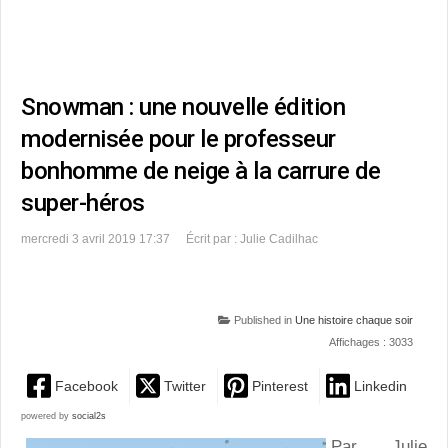
Snowman : une nouvelle édition
modernisée pour le professeur
bonhomme de neige à la carrure de
super-héros
mercredi 3 avril 2019 17:37
Écrit par : Julie Cadilhac
Published in
Une histoire chaque soir
Affichages : 3033
Facebook
Twitter
Pinterest
Linkedin
powered by
social2s
Par Julie