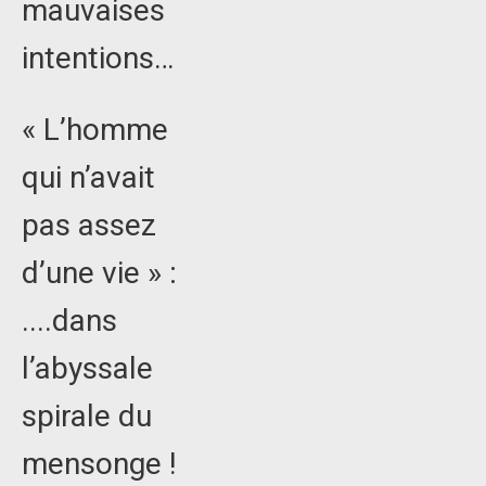
mauvaises
intentions…
« L’homme
qui n’avait
pas assez
d’une vie » :
....dans
l’abyssale
spirale du
mensonge !