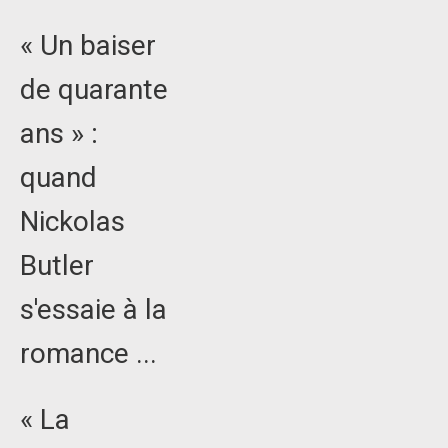
« Un baiser
de quarante
ans » :
quand
Nickolas
Butler
s'essaie à la
romance ...
« La