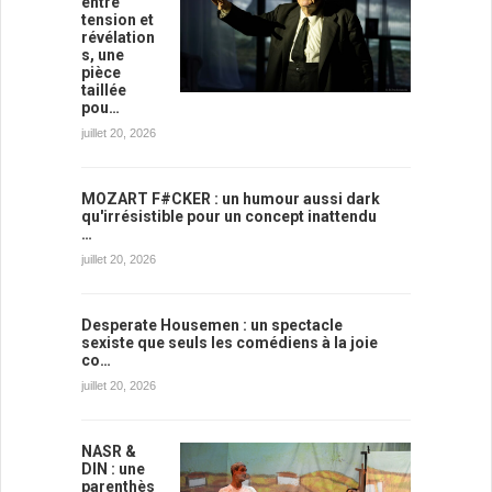
entre
tension et
révélation
s, une
pièce
taillée
pou…
juillet 20, 2026
MOZART F#CKER : un humour aussi dark
qu'irrésistible pour un concept inattendu
…
juillet 20, 2026
Desperate Housemen : un spectacle
sexiste que seuls les comédiens à la joie
co…
juillet 20, 2026
NASR &
DIN : une
parenthès