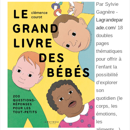
Par Sylvie
Gagnère -
Lagrandepar
ade.com
/ 18
doubles
pages
thématiques
pour offrir à
l’enfant la
possibilité
d’explorer
son
quotidien (le
corps, les
émotions,
les
aliments...)