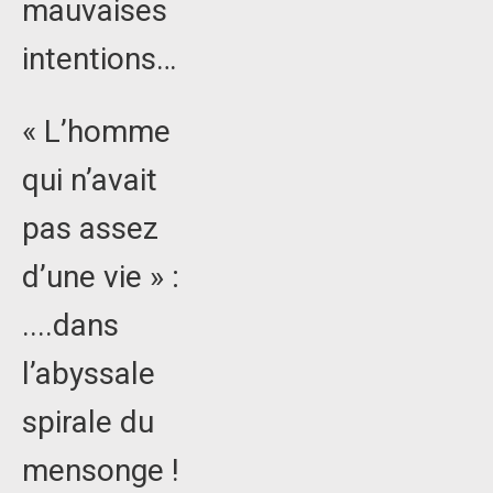
mauvaises
intentions…
« L’homme
qui n’avait
pas assez
d’une vie » :
....dans
l’abyssale
spirale du
mensonge !