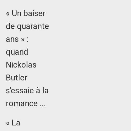
« Un baiser
de quarante
ans » :
quand
Nickolas
Butler
s'essaie à la
romance ...
« La