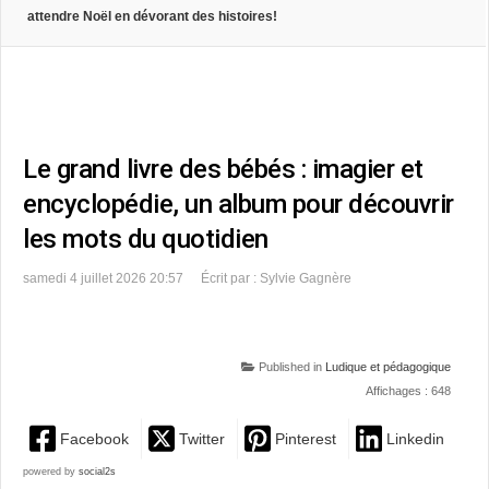
attendre Noël en dévorant des histoires!
Le grand livre des bébés : imagier et
encyclopédie, un album pour découvrir
les mots du quotidien
samedi 4 juillet 2026 20:57
Écrit par : Sylvie Gagnère
Published in
Ludique et pédagogique
Affichages : 648
Facebook
Twitter
Pinterest
Linkedin
powered by
social2s