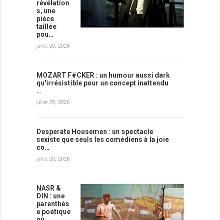
révélation
s, une
pièce
taillée
pou…
juillet 20, 2026
MOZART F#CKER : un humour aussi dark
qu'irrésistible pour un concept inattendu
…
juillet 20, 2026
Desperate Housemen : un spectacle
sexiste que seuls les comédiens à la joie
co…
juillet 20, 2026
NASR &
DIN : une
parenthès
e poétique
où