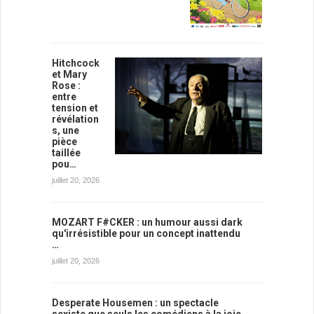
Hitchcock
et Mary
Rose :
entre
tension et
révélation
s, une
pièce
taillée
pou…
juillet 20, 2026
MOZART F#CKER : un humour aussi dark
qu'irrésistible pour un concept inattendu
…
juillet 20, 2026
Desperate Housemen : un spectacle
sexiste que seuls les comédiens à la joie