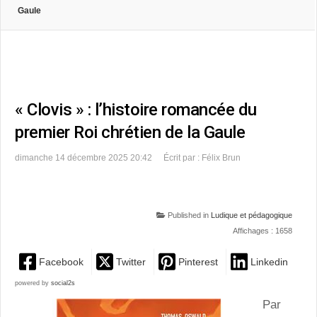
Gaule
« Clovis » : l’histoire romancée du
premier Roi chrétien de la Gaule
dimanche 14 décembre 2025 20:42
Écrit par : Félix Brun
Published in
Ludique et pédagogique
Affichages : 1658
Facebook
Twitter
Pinterest
Linkedin
powered by
social2s
Par