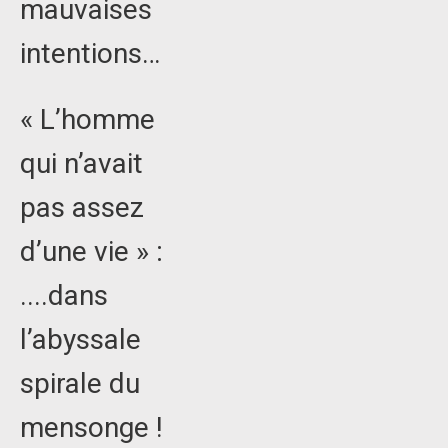
mauvaises
intentions…
« L’homme
qui n’avait
pas assez
d’une vie » :
....dans
l’abyssale
spirale du
mensonge !