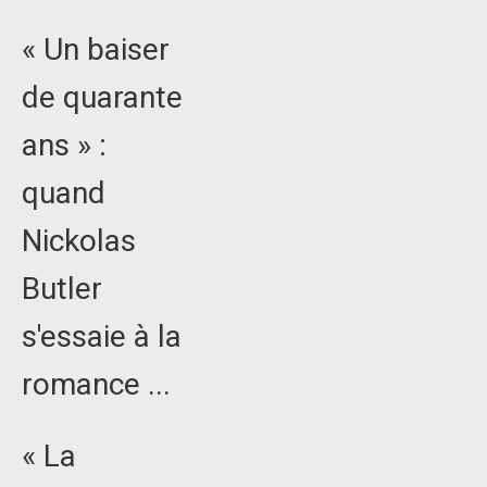
« Un baiser
de quarante
ans » :
quand
Nickolas
Butler
s'essaie à la
romance ...
« La