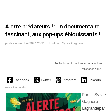
Alerte prédateurs ! : un documentaire
fascinant, aux pop-ups éblouissants !
jeudi 7 novembre 2024 20:31
Écrit par : Sylvie Gagnère
Published in
Ludique et pédagogique
Affichages : 1123
Facebook
Twitter
Pinterest
Linkedin
powered by
social2s
Par Sylvie
Gagnère -
Lagrandepar