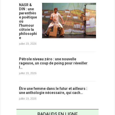
NASR &
DIN : une
parenthès
e poétique
où
l'humour
côtoie la
philosophi
e
juillet 19, 2026
Pétrole niveau zéro : une nouvelle
rageuse, un coup de poing pour réveiller
l…
juillet 19, 2026
Être une femme dans le futur et ailleurs :
une anthologie nécessaire, qui cach…
juillet 19, 2026
BADAUDS EN LIGNE