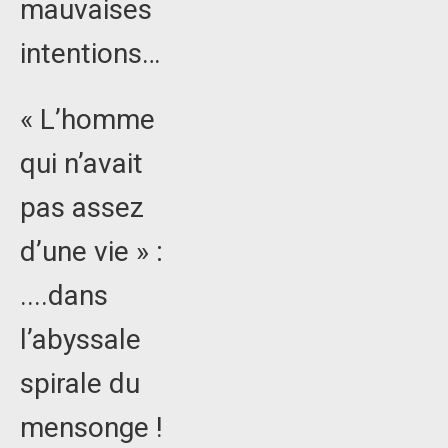
mauvaises
intentions…
« L’homme
qui n’avait
pas assez
d’une vie » :
....dans
l’abyssale
spirale du
mensonge !