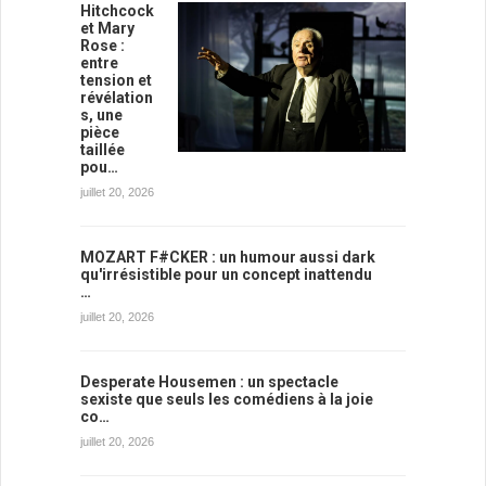
Hitchcock
et Mary
Rose :
entre
tension et
révélation
s, une
pièce
taillée
pou…
juillet 20, 2026
MOZART F#CKER : un humour aussi dark
qu'irrésistible pour un concept inattendu
…
juillet 20, 2026
Desperate Housemen : un spectacle
sexiste que seuls les comédiens à la joie
co…
juillet 20, 2026