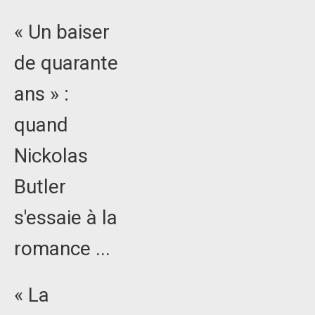
« Un baiser
de quarante
ans » :
quand
Nickolas
Butler
s'essaie à la
romance ...
« La