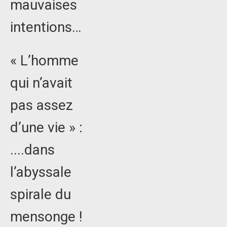
mauvaises
intentions…
« L’homme
qui n’avait
pas assez
d’une vie » :
....dans
l’abyssale
spirale du
mensonge !