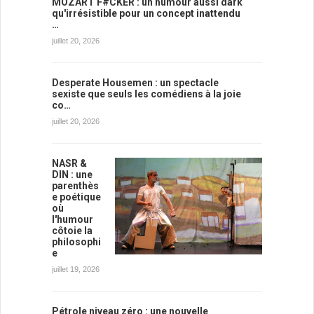
MOZART F#CKER : un humour aussi dark
qu'irrésistible pour un concept inattendu
…
juillet 20, 2026
Desperate Housemen : un spectacle
sexiste que seuls les comédiens à la joie
co…
juillet 20, 2026
NASR &
DIN : une
parenthès
e poétique
où
l'humour
côtoie la
philosophi
e
juillet 19, 2026
Pétrole niveau zéro : une nouvelle