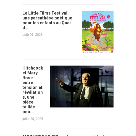
Le Little Films Festival :
une parenthèse poétique
pour les enfants au Quai
d…
août 01, 2026
Hitchcock
et Mary
Rose :
entre
tension et
révélation
s, une
pièce
taillée
pou…
juillet 20, 2026