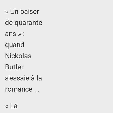
« Un baiser
de quarante
ans » :
quand
Nickolas
Butler
s'essaie à la
romance ...
« La