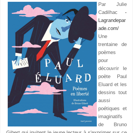
Par Julie
Cadilhac
-
Lagrandepar
ade.com/
Une
trentaine de
poèmes
pour
découvrir le
poète Paul
Eluard et les
dessins tout
aussi
poétiques et
imaginatifs
de Bruno
Gibert qui invitent le jeune lecteur à s'exprimer sur ce