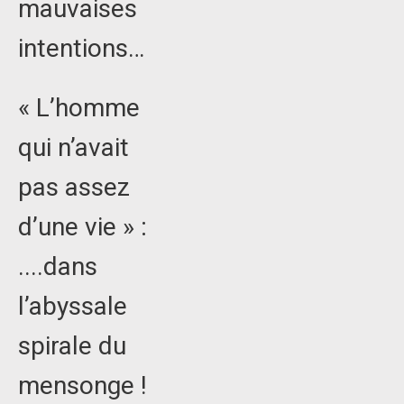
mauvaises
intentions…
« L’homme
qui n’avait
pas assez
d’une vie » :
....dans
l’abyssale
spirale du
mensonge !