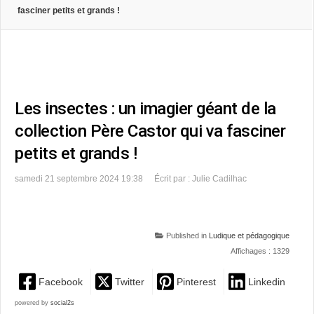
fasciner petits et grands !
Les insectes : un imagier géant de la
collection Père Castor qui va fasciner
petits et grands !
samedi 21 septembre 2024 19:38
Écrit par : Julie Cadilhac
Published in
Ludique et pédagogique
Affichages : 1329
Facebook
Twitter
Pinterest
Linkedin
powered by
social2s