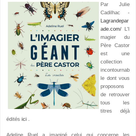
Par Julie
Cadilhac -
Lagrandepar
ade.com/
L'I
magier du
Père Castor
est une
collection
incontournab
le dont vous
proposons
de retrouver
tous les
titres déjà
édités
ici
.
Adeline Ruel a imaginé celui qui concerne les