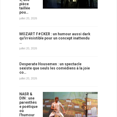
pièce
taillée
pou…
juillet 20, 2026
MOZART F#CKER : un humour aussi dark
qu'irrésistible pour un concept inattendu
…
juillet 20, 2026
Desperate Housemen : un spectacle
sexiste que seuls les comédiens à la joie
co…
juillet 20, 2026
NASR &
DIN : une
parenthès
e poétique
où
l'humour