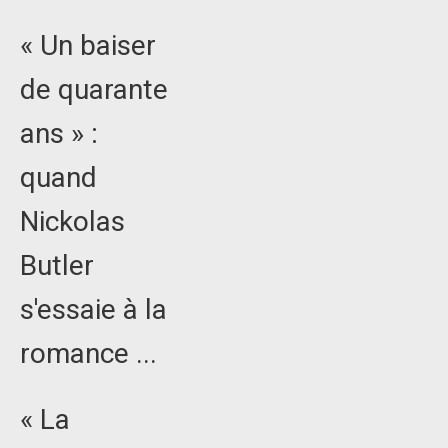
« Un baiser
de quarante
ans » :
quand
Nickolas
Butler
s'essaie à la
romance ...
« La