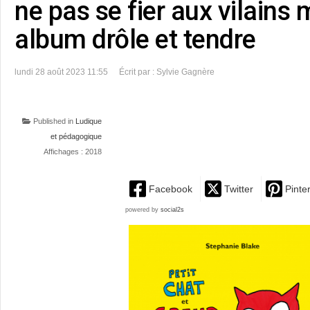
ne pas se fier aux vilain
album drôle et tendre
lundi 28 août 2023 11:55
Écrit par : Sylvie Gagnère
Published in
Ludique
et pédagogique
Affichages : 2018
Facebook
Twitter
Pinte
powered by
social2s