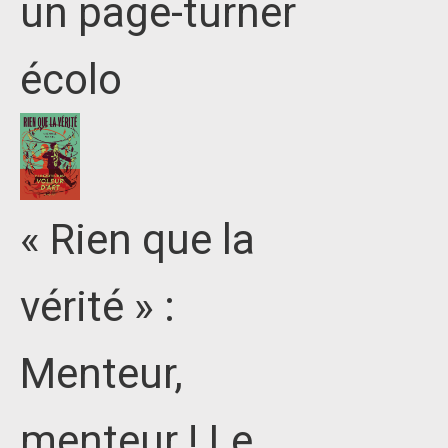
un page-turner
écolo
« Rien que la
vérité » :
Menteur,
menteur ! Le