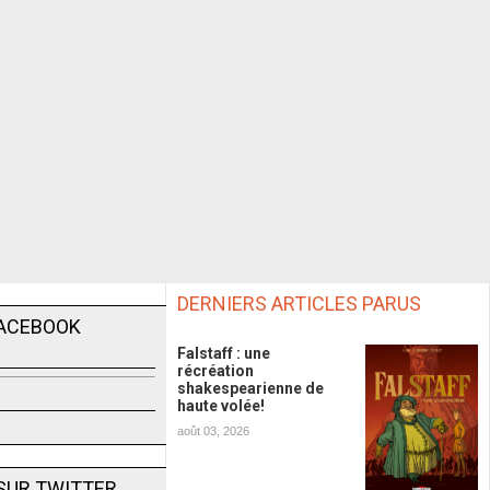
DERNIERS ARTICLES PARUS
FACEBOOK
Falstaff : une
récréation
shakespearienne de
haute volée!
août 03, 2026
SUR TWITTER