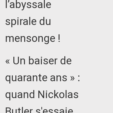
l’abyssale
spirale du
mensonge !
« Un baiser de
quarante ans » :
quand Nickolas
Butler s'essaie