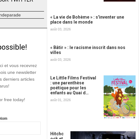
ndeparade
« La vie de Bohème » : s'inventer une
place dans le monde
août 03, 2026
possible!
« Bâtir » : le racisme inscrit dans nos
villes
août 03, 2026
ici et vous recevrez
mois une newsletter
Le Little Films Festival
s derniers articles
: une parenthèse
arus!
poétique pour les
enfants au Quai d…
or free today!
août 01, 2026
Nom
Hitchc
ock et