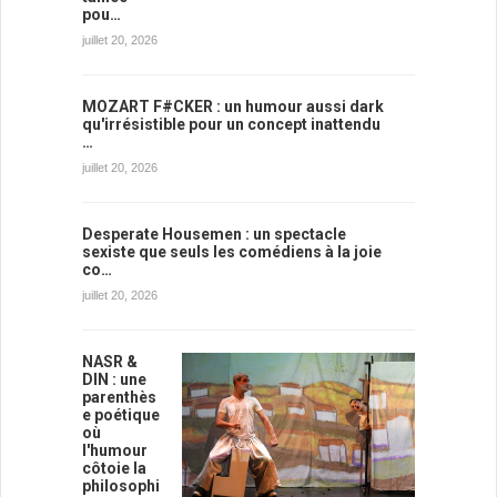
pou…
juillet 20, 2026
MOZART F#CKER : un humour aussi dark
qu'irrésistible pour un concept inattendu
…
juillet 20, 2026
Desperate Housemen : un spectacle
sexiste que seuls les comédiens à la joie
co…
juillet 20, 2026
NASR &
DIN : une
parenthès
e poétique
où
l'humour
côtoie la
philosophi