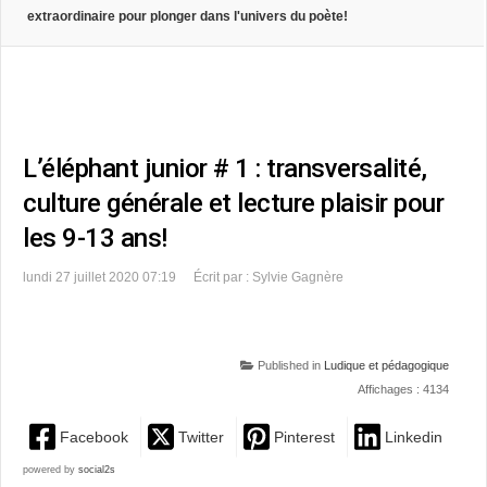
extraordinaire pour plonger dans l'univers du poète!
L’éléphant junior # 1 : transversalité,
culture générale et lecture plaisir pour
les 9-13 ans!
lundi 27 juillet 2020 07:19
Écrit par : Sylvie Gagnère
Published in
Ludique et pédagogique
Affichages : 4134
Facebook
Twitter
Pinterest
Linkedin
powered by
social2s