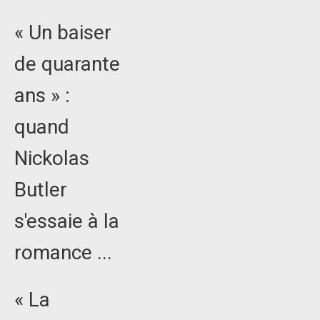
« Un baiser
de quarante
ans » :
quand
Nickolas
Butler
s'essaie à la
romance ...
« La