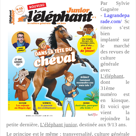
Par Sylvie
Gagnère
-
Lagrandepa
rade.com/
Sc
rineo s’est
bien
implanté sur
le marché
des revues de
culture
générale
avec
L’éléphant
,
dont le
31ème
numéro est
en kiosque.
Et voici que
vient la
rejoindre la
petite dernière,
L’éléphant junior,
destinée aux 9/13 ans.
Le principe est le même : transversalité, culture générale