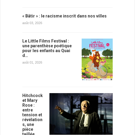
« Bâtir » : le racisme inscrit dans nos villes
août 03, 2026
Le Little Films Festival :
une parenthèse poétique
pour les enfants au Quai
d…
août 01, 2026
Hitchcock
et Mary
Rose :
entre
tension et
révélation
s, une
pièce
taillée