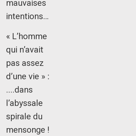
mauvaises
intentions…
« L’homme
qui n’avait
pas assez
d’une vie » :
....dans
l’abyssale
spirale du
mensonge !