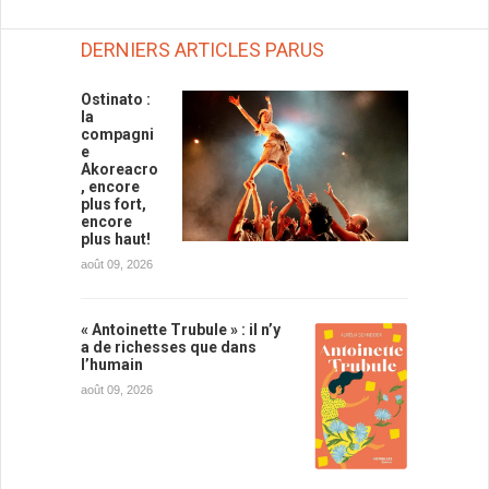
DERNIERS ARTICLES PARUS
Ostinato :
la
compagni
e
Akoreacro
, encore
plus fort,
encore
plus haut!
août 09, 2026
« Antoinette Trubule » : il n’y
a de richesses que dans
l’humain
août 09, 2026