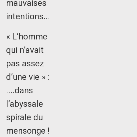
mauvaises
intentions…
« L’homme
qui n’avait
pas assez
d’une vie » :
....dans
l’abyssale
spirale du
mensonge !