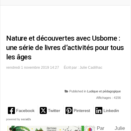
Nature et découvertes avec Usborne :
une série de livres d’activités pour tous
les âges
vendredi 1 novembre 2019 14:27
Écrit par : Julie Cadilhac
Published in
Ludique et pédagogique
Affichages : 4156
Facebook
Twitter
Pinterest
Linkedin
powered by
social2s
Par Julie