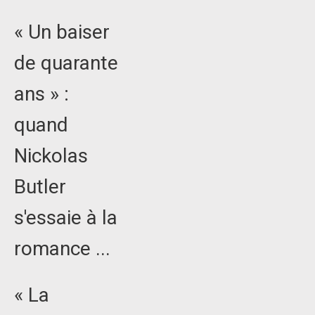
« Un baiser
de quarante
ans » :
quand
Nickolas
Butler
s'essaie à la
romance ...
« La