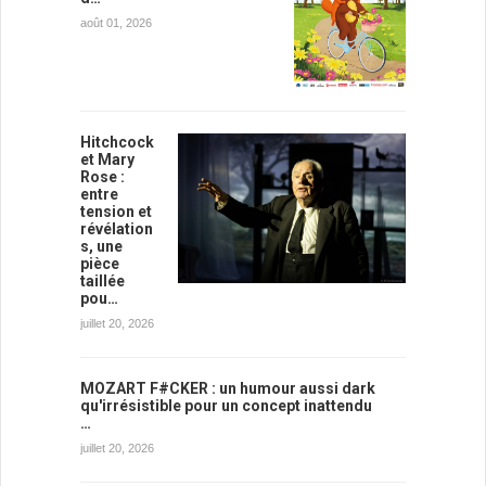
août 01, 2026
Hitchcock
et Mary
Rose :
entre
tension et
révélation
s, une
pièce
taillée
pou…
juillet 20, 2026
MOZART F#CKER : un humour aussi dark
qu'irrésistible pour un concept inattendu
…
juillet 20, 2026