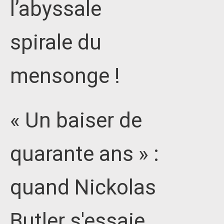
l’abyssale
spirale du
mensonge !
« Un baiser de
quarante ans » :
quand Nickolas
Butler s'essaie