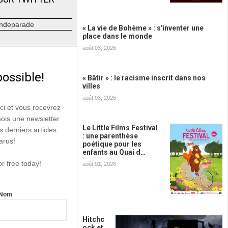
ndeparade
« La vie de Bohème » : s'inventer une
place dans le monde
août 03, 2026
possible!
« Bâtir » : le racisme inscrit dans nos
villes
août 03, 2026
ici et vous recevrez
mois une newsletter
Le Little Films Festival
s derniers articles
: une parenthèse
arus!
poétique pour les
enfants au Quai d…
or free today!
août 01, 2026
Nom
Hitchc
ock et