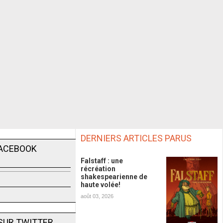
DERNIERS ARTICLES PARUS
FACEBOOK
Falstaff : une
récréation
shakespearienne de
haute volée!
août 03, 2026
SUR TWITTER