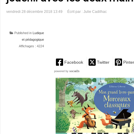
vendredi 28 décembre 2018 13:49
Écrit par : Julie Cadilhac
Published in
Ludique
et pédagogique
Affichages : 4224
Facebook
Twitter
Pinte
powered by
social2s