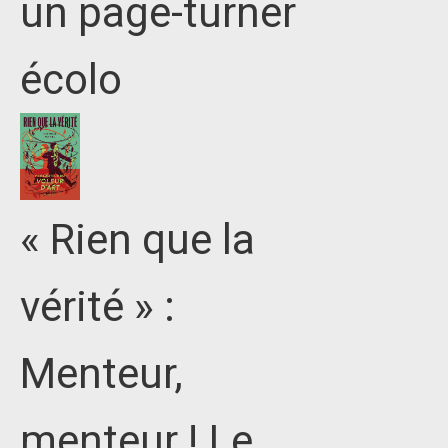
un page-turner
écolo
« Rien que la
vérité » :
Menteur,
menteur ! Le