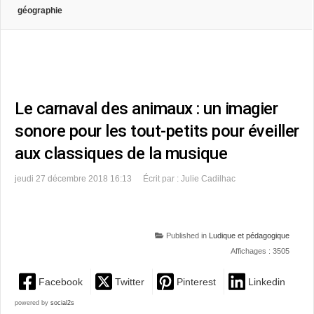
géographie
Le carnaval des animaux : un imagier
sonore pour les tout-petits pour éveiller
aux classiques de la musique
jeudi 27 décembre 2018 16:13
Écrit par : Julie Cadilhac
Published in
Ludique et pédagogique
Affichages : 3505
Facebook
Twitter
Pinterest
Linkedin
powered by
social2s