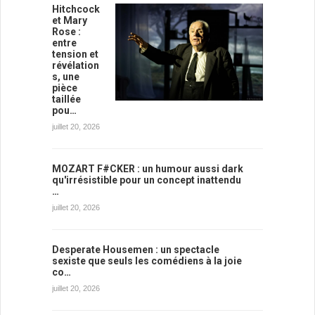
Hitchcock
et Mary
Rose :
entre
tension et
révélation
s, une
pièce
taillée
pou…
juillet 20, 2026
MOZART F#CKER : un humour aussi dark
qu'irrésistible pour un concept inattendu
…
juillet 20, 2026
Desperate Housemen : un spectacle
sexiste que seuls les comédiens à la joie
co…
juillet 20, 2026