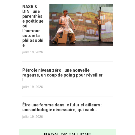
NASR &
DIN : une
parenthès
e poétique
où
l'humour
côtoie la
philosophi
e
juillet 19, 2026
Pétrole niveau zéro : une nouvelle
rageuse, un coup de poing pour réveiller
l…
juillet 19, 2026
Être une femme dans le futur et ailleurs :
une anthologie nécessaire, qui cach…
juillet 19, 2026
BADAUDS EN LIGNE