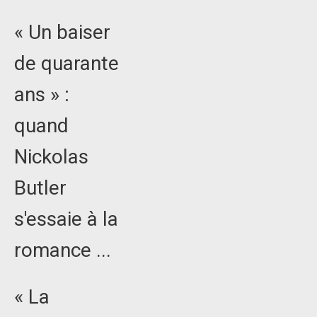
« Un baiser
de quarante
ans » :
quand
Nickolas
Butler
s'essaie à la
romance ...
« La