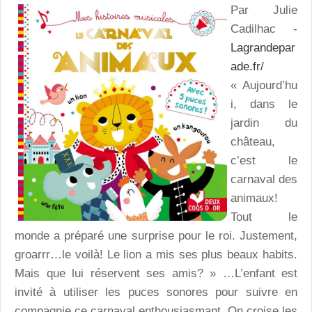
Par Julie
Cadilhac -
Lagrandepar
ade.fr/
« Aujourd’hu
i, dans le
jardin du
château,
c’est le
carnaval des
animaux!
Tout le
monde a préparé une surprise pour le roi. Justement,
groarrr…le voilà! Le lion a mis ses plus beaux habits.
Mais que lui réservent ses amis? » …L’enfant est
invité à utiliser les puces sonores pour suivre en
compagnie ce carnaval enthousiasmant. On croise les