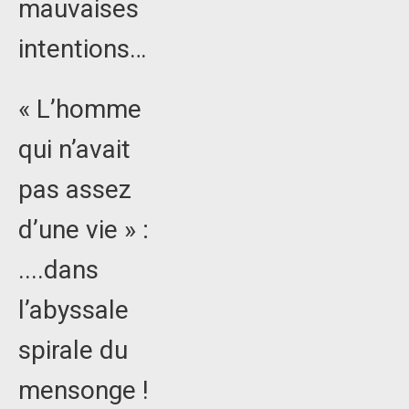
mauvaises
intentions…
« L’homme
qui n’avait
pas assez
d’une vie » :
....dans
l’abyssale
spirale du
mensonge !