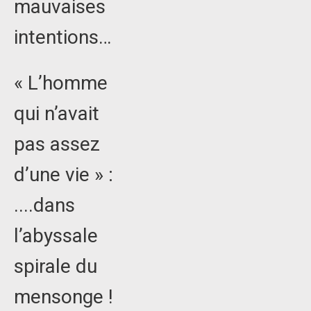
mauvaises
intentions…
« L’homme
qui n’avait
pas assez
d’une vie » :
....dans
l’abyssale
spirale du
mensonge !