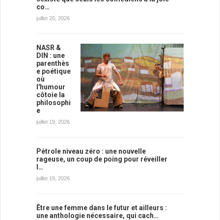
co…
juillet 20, 2026
NASR &
DIN : une
parenthès
e poétique
où
l'humour
côtoie la
philosophi
e
juillet 19, 2026
Pétrole niveau zéro : une nouvelle
rageuse, un coup de poing pour réveiller
l…
juillet 19, 2026
Être une femme dans le futur et ailleurs :
une anthologie nécessaire, qui cach…