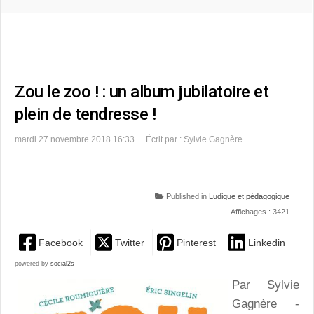
Zou le zoo ! : un album jubilatoire et
plein de tendresse !
mardi 27 novembre 2018 16:33
Écrit par : Sylvie Gagnère
Published in
Ludique et pédagogique
Affichages : 3421
Facebook
Twitter
Pinterest
Linkedin
powered by
social2s
Par Sylvie
Gagnère -