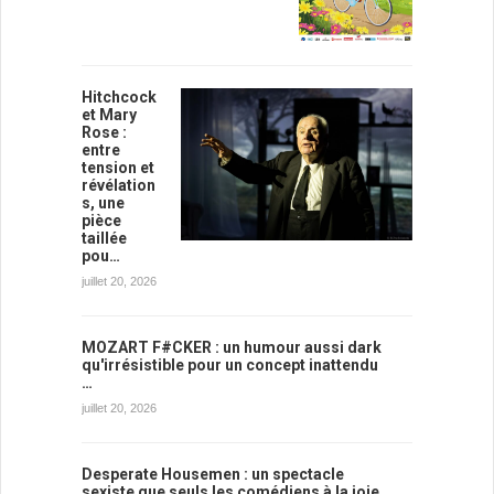
Hitchcock
et Mary
Rose :
entre
tension et
révélation
s, une
pièce
taillée
pou…
juillet 20, 2026
MOZART F#CKER : un humour aussi dark
qu'irrésistible pour un concept inattendu
…
juillet 20, 2026
Desperate Housemen : un spectacle
sexiste que seuls les comédiens à la joie