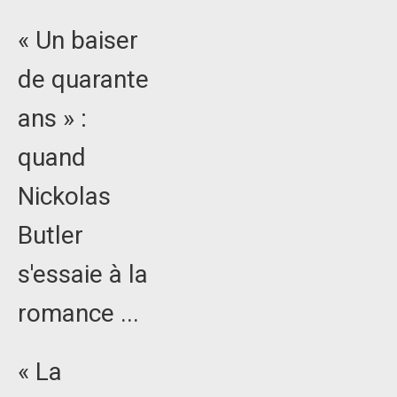
« Un baiser
de quarante
ans » :
quand
Nickolas
Butler
s'essaie à la
romance ...
« La