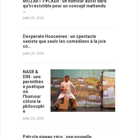
MOZART F#CKER : un humour aussi dark
qu'irrésistible pour un concept inattendu
…
juillet 20, 2026
Desperate Housemen : un spectacle
sexiste que seuls les comédiens à la joie
co…
juillet 20, 2026
NASR &
DIN : une
parenthès
e poétique
où
l'humour
côtoie la
philosophi
e
juillet 19, 2026
Pétrole niveau zéro : une nouvelle