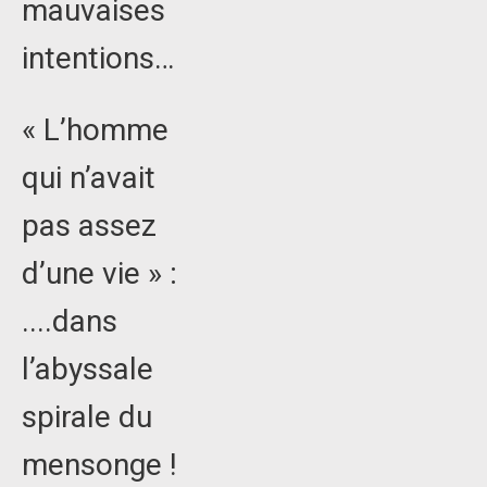
mauvaises
intentions…
« L’homme
qui n’avait
pas assez
d’une vie » :
....dans
l’abyssale
spirale du
mensonge !