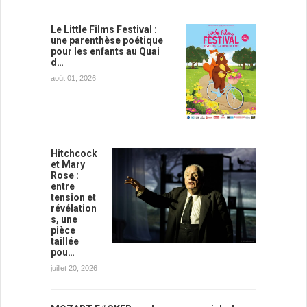
Le Little Films Festival :
une parenthèse poétique
pour les enfants au Quai
d…
août 01, 2026
Hitchcock
et Mary
Rose :
entre
tension et
révélation
s, une
pièce
taillée
pou…
juillet 20, 2026