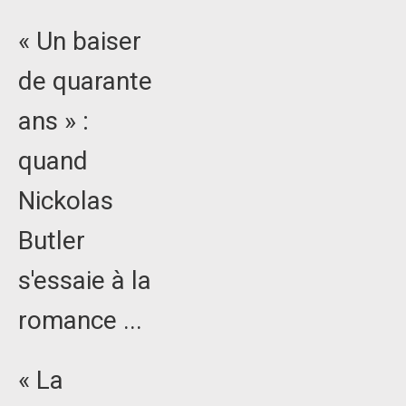
« Un baiser
de quarante
ans » :
quand
Nickolas
Butler
s'essaie à la
romance ...
« La