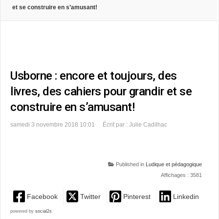
et se construire en s’amusant!
Usborne : encore et toujours, des
livres, des cahiers pour grandir et se
construire en s’amusant!
samedi 3 novembre 2018 10:01
Écrit par : Julie Cadilhac
Published in
Ludique et pédagogique
Affichages : 3581
Facebook
Twitter
Pinterest
Linkedin
powered by
social2s