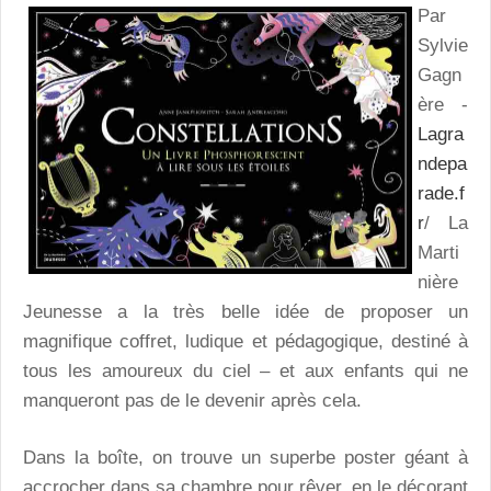
Par
Sylvie
Gagn
ère -
Lagra
ndepa
rade.f
r
/ La
Marti
nière
Jeunesse a la très belle idée de proposer un
magnifique coffret, ludique et pédagogique, destiné à
tous les amoureux du ciel – et aux enfants qui ne
manqueront pas de le devenir après cela.
Dans la boîte, on trouve un superbe poster géant à
accrocher dans sa chambre pour rêver, en le décorant