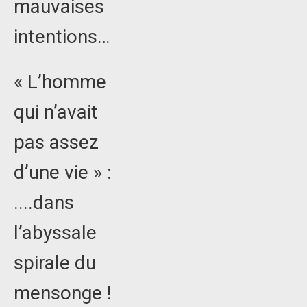
mauvaises
intentions…
« L’homme
qui n’avait
pas assez
d’une vie » :
....dans
l’abyssale
spirale du
mensonge !