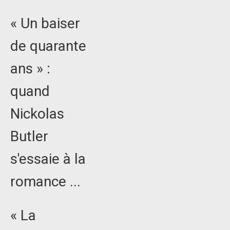
« Un baiser
de quarante
ans » :
quand
Nickolas
Butler
s'essaie à la
romance ...
« La