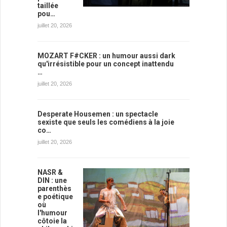
taillée
pou…
juillet 20, 2026
MOZART F#CKER : un humour aussi dark
qu'irrésistible pour un concept inattendu
…
juillet 20, 2026
Desperate Housemen : un spectacle
sexiste que seuls les comédiens à la joie
co…
juillet 20, 2026
NASR &
DIN : une
parenthès
e poétique
où
l'humour
côtoie la