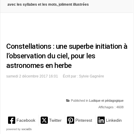
avec les syllabes et les mots, joliment illustrées
Constellations : une superbe initiation à
l’observation du ciel, pour les
astronomes en herbe
samedi 2 décembre 2017 16:01
Écrit par : Sylvie Gagnère
Published in
Ludique et pédagogique
Affichages : 4608
Facebook
Twitter
Pinterest
Linkedin
powered by
social2s