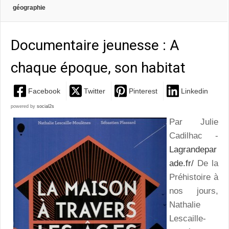
géographie
Documentaire jeunesse : A
chaque époque, son habitat
Facebook
Twitter
Pinterest
Linkedin
powered by
social2s
Par Julie
Cadilhac -
Lagrandepar
ade.fr/
De la
Préhistoire à
nos jours,
Nathalie
Lescaille-