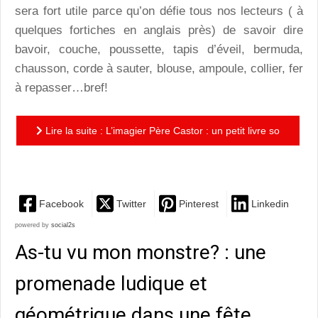
sera fort utile parce qu’on défie tous nos lecteurs ( à
quelques fortiches en anglais près) de savoir dire
bavoir, couche, poussette, tapis d’éveil, bermuda,
chausson, corde à sauter, blouse, ampoule, collier, fer
à repasser…bref!
Lire la suite : L’imagier Père Castor : un petit livre so
great à emporter partout
Facebook
Twitter
Pinterest
Linkedin
powered by
social2s
As-tu vu mon monstre? : une
promenade ludique et
géométrique dans une fête