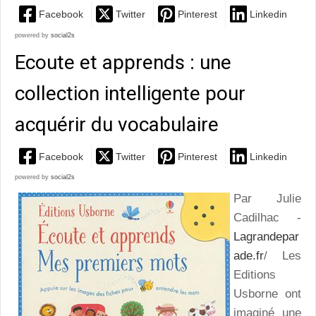
Facebook
Twitter
Pinterest
Linkedin
powered by
social2s
Ecoute et apprends : une
collection intelligente pour
acquérir du vocabulaire
Facebook
Twitter
Pinterest
Linkedin
powered by
social2s
Par Julie
Cadilhac -
Lagrandepar
ade.fr
/ Les
Editions
Usborne ont
imaginé une