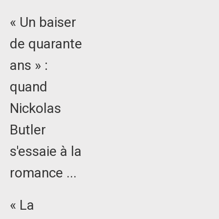
« Un baiser
de quarante
ans » :
quand
Nickolas
Butler
s'essaie à la
romance ...
« La