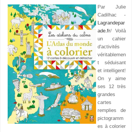
Par Julie
Cadilhac -
Lagrandepar
ade.fr
/ Voilà
un cahier
d'activités
véritablemen
t séduisant
et intelligent!
On y aime
ses 12 très
grandes
cartes
remplies de
pictogramm
es à colorier