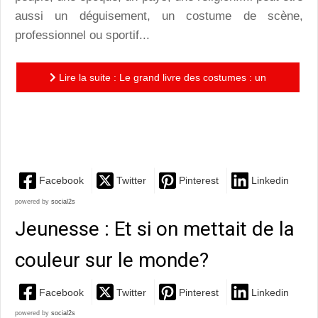
aussi un déguisement, un costume de scène,
professionnel ou sportif...
Lire la suite : Le grand livre des costumes : un
documentaire passionnant sur l'art de se vêtir au cours
des siècles
Facebook
Twitter
Pinterest
Linkedin
powered by
social2s
Jeunesse : Et si on mettait de la
couleur sur le monde?
Facebook
Twitter
Pinterest
Linkedin
powered by
social2s