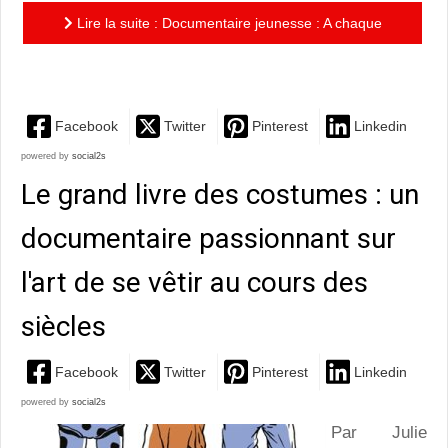
Lire la suite : Documentaire jeunesse : A chaque
époque, son habitat
Facebook
Twitter
Pinterest
Linkedin
powered by
social2s
Le grand livre des costumes : un
documentaire passionnant sur
l'art de se vêtir au cours des
siècles
Facebook
Twitter
Pinterest
Linkedin
powered by
social2s
Par Julie