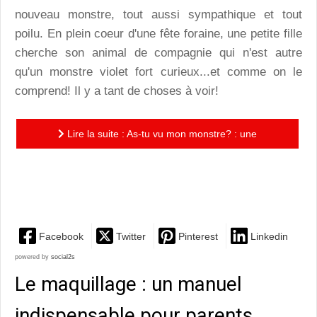
nouveau monstre, tout aussi sympathique et tout
poilu. En plein coeur d'une fête foraine, une petite fille
cherche son animal de compagnie qui n'est autre
qu'un monstre violet fort curieux...et comme on le
comprend! Il y a tant de choses à voir!
Lire la suite : As-tu vu mon monstre? : une
promenade ludique et géométrique dans une fête
foraine
Facebook
Twitter
Pinterest
Linkedin
powered by
social2s
Le maquillage : un manuel
indispensable pour parents