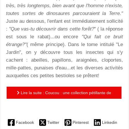
très, très longtemps, bien avant que l'homme n'existe,
toutes sortes de dinosaures parcouraient la Terre."
Juste au dessous, l'enfant est immédiatement sollicité
:
"Que vas-tu découvrir dans cette forêt?
" ( la réponse
est sous le rabat)...ou encore
"Qui fait ce bruit
étrange?"
( même principe). Dans le tome intitulé "Le
Jardin", on y découvre tous les insectes qui s'y
cachent : abeilles, papillons, araignées, cloportes,
mille-pattes, punaises d'eau...et les diverses activités
auxquelles ces petites bestioles se prêtent!
Lire la suite : Coucou : une collection pétillante de
couleurs et d'idées pour les tout-petits
Facebook
Twitter
Pinterest
Linkedin