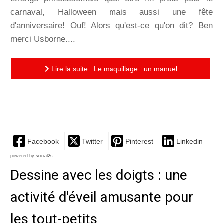
carnaval, Halloween mais aussi une fête
d'anniversaire! Ouf! Alors qu'est-ce qu'on dit? Ben
merci Usborne....
Lire la suite : Le maquillage : un manuel
indispensable pour parents dépassés à l'approche du
carnaval
Facebook
Twitter
Pinterest
Linkedin
powered by
social2s
Dessine avec les doigts : une
activité d'éveil amusante pour
les tout-petits