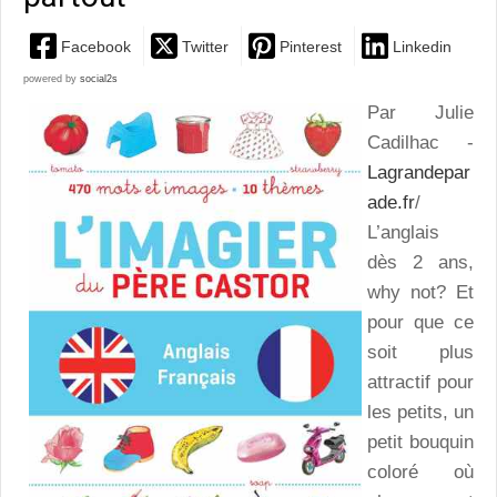
Facebook
Twitter
Pinterest
Linkedin
powered by
social2s
Par Julie
Cadilhac -
Lagrandepar
ade.fr
/
L’anglais
dès 2 ans,
why not? Et
pour que ce
soit plus
attractif pour
les petits, un
petit bouquin
coloré où