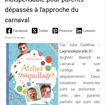
dépassés à l'approche du
carnaval
Facebook
Twitter
Pinterest
Linkedin
powered by
social2s
Par Julie Cadilhac -
Lagrandeparade.fr
/
Arghhh! Bientôt le
carnaval et son
cortège de
déguisements! Deux
situations distinctes
vont se présenter :
celle des parents
parfaits qui sont nés