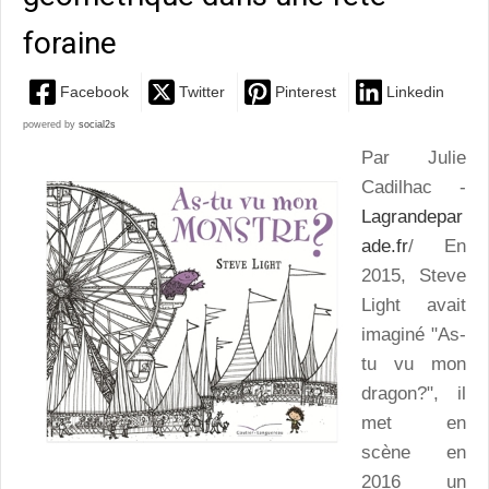
foraine
Facebook
Twitter
Pinterest
Linkedin
powered by
social2s
Par Julie
Cadilhac -
Lagrandepar
ade.fr
/ En
2015, Steve
Light avait
imaginé "As-
tu vu mon
dragon?", il
met en
scène en
2016 un