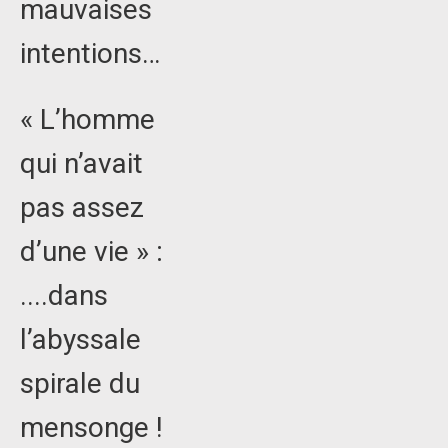
mauvaises
intentions…
« L’homme
qui n’avait
pas assez
d’une vie » :
....dans
l’abyssale
spirale du
mensonge !