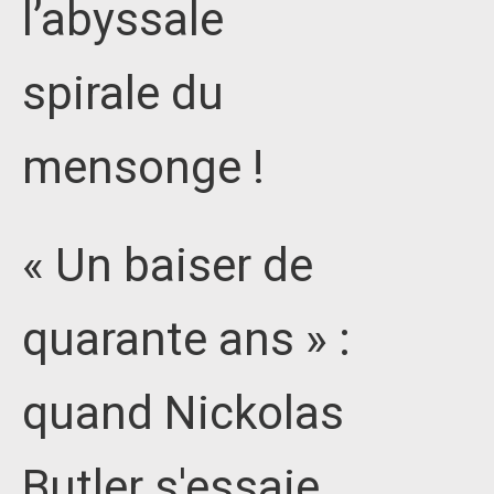
l’abyssale
spirale du
mensonge !
« Un baiser de
quarante ans » :
quand Nickolas
Butler s'essaie