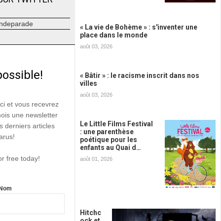
ndeparade
« La vie de Bohème » : s'inventer une
place dans le monde
août 03, 2026
possible!
« Bâtir » : le racisme inscrit dans nos
villes
août 03, 2026
ici et vous recevrez
mois une newsletter
Le Little Films Festival
s derniers articles
: une parenthèse
arus!
poétique pour les
enfants au Quai d…
or free today!
août 01, 2026
Nom
Hitchc
ock et