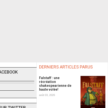
DERNIERS ARTICLES PARUS
FACEBOOK
Falstaff : une
récréation
shakespearienne de
haute volée!
août 03, 2026
SUR TWITTER