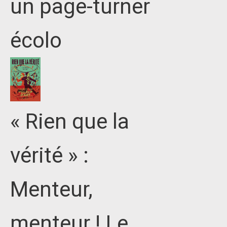
un page-turner
écolo
« Rien que la
vérité » :
Menteur,
menteur ! Le