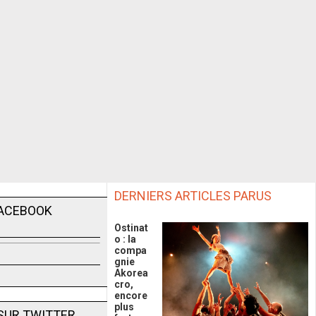
DERNIERS ARTICLES PARUS
FACEBOOK
Ostinat
o : la
compa
gnie
Akorea
cro,
encore
plus
SUR TWITTER