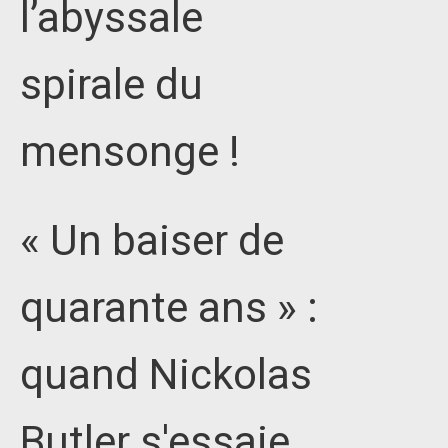
l’abyssale
spirale du
mensonge !
« Un baiser de
quarante ans » :
quand Nickolas
Butler s'essaie