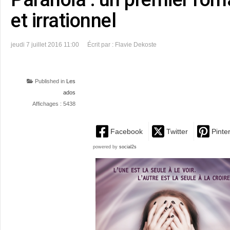
et irrationnel
jeudi 7 juillet 2016 11:00
Écrit par : Flavie Dekoste
Published in
Les
ados
Affichages : 5438
Facebook
Twitter
Pinte
powered by
social2s