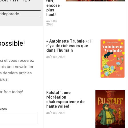
fort,
encore
plus
ndeparade
haut!
août 09,
2026
« Antoinette Trubule » : il
possible!
n’y a de richesses que
dans l’humain
août 09, 2026
ici et vous recevrez
mois une newsletter
s derniers articles
arus!
or free today!
Falstaff : une
récréation
shakespearienne de
haute volée!
Nom
août 03, 2026