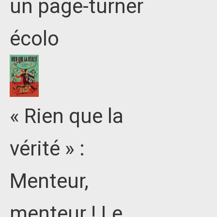
un page-turner
écolo
« Rien que la
vérité » :
Menteur,
menteur ! Le