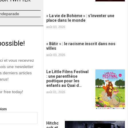
ndeparade
« La vie de Bohème » : s'inventer une
place dans le monde
août 03, 2026
possible!
« Bâtir » : le racisme inscrit dans nos
villes
août 03, 2026
ici et vous recevrez
mois une newsletter
Le Little Films Festival
s derniers articles
: une parenthèse
arus!
poétique pour les
enfants au Quai d…
or free today!
août 01, 2026
Nom
Hitchc
ock et