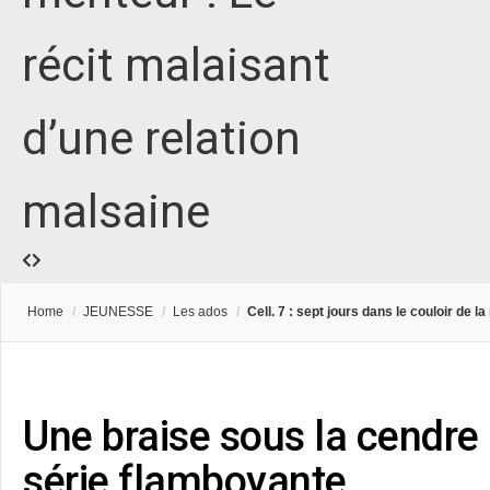
récit malaisant
d’une relation
malsaine
Home
/
JEUNESSE
/
Les ados
/
Cell. 7 : sept jours dans le couloir de la
Une braise sous la cendre 
série flamboyante