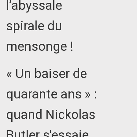
l’abyssale
spirale du
mensonge !
« Un baiser de
quarante ans » :
quand Nickolas
Butler s'essaie