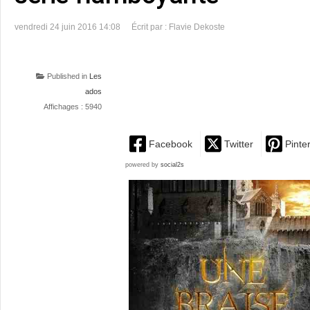
vendredi 24 juin 2016 14:08
Écrit par : Flavie Dekoste
Published in
Les
ados
Affichages : 5940
Facebook
Twitter
Pinte
powered by
social2s