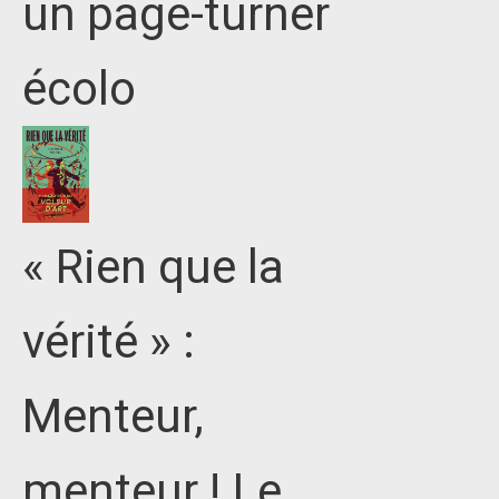
un page-turner
écolo
« Rien que la
vérité » :
Menteur,
menteur ! Le