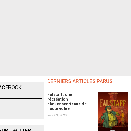
DERNIERS ARTICLES PARUS
FACEBOOK
Falstaff : une
récréation
shakespearienne de
haute volée!
août 03, 2026
SUR TWITTER