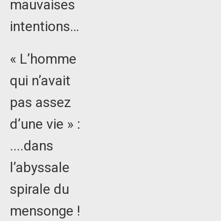
mauvaises
intentions…
« L’homme
qui n’avait
pas assez
d’une vie » :
....dans
l’abyssale
spirale du
mensonge !