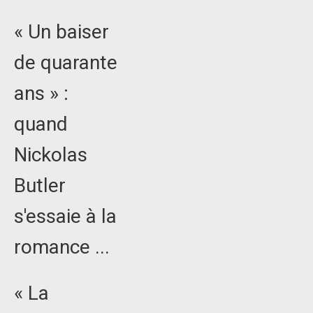
« Un baiser
de quarante
ans » :
quand
Nickolas
Butler
s'essaie à la
romance ...
« La