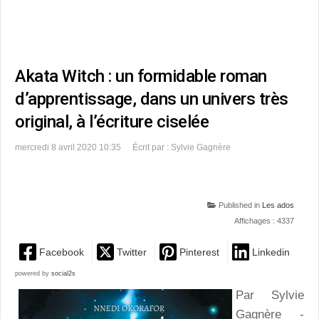
Akata Witch : un formidable roman
d’apprentissage, dans un univers très
original, à l’écriture ciselée
mercredi 8 avril 2020 10:35
Écrit par : Sylvie Gagnère
Published in
Les ados
Affichages : 4337
Facebook
Twitter
Pinterest
Linkedin
powered by
social2s
Par Sylvie
Gagnère -