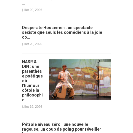
…
juillet 20, 2026
Desperate Housemen : un spectacle
sexiste que seuls les comédiens à la joie
co…
juillet 20, 2026
NASR &
DIN : une
parenthès
e poétique
où
l'humour
côtoie la
philosophi
e
juillet 19, 2026
Pétrole niveau zéro : une nouvelle
rageuse, un coup de poing pour réveiller