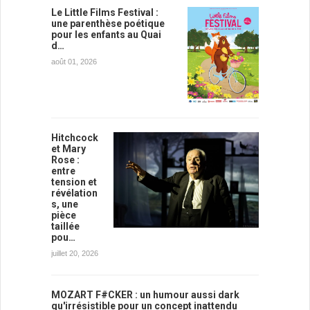
Le Little Films Festival :
une parenthèse poétique
pour les enfants au Quai
d…
août 01, 2026
Hitchcock
et Mary
Rose :
entre
tension et
révélation
s, une
pièce
taillée
pou…
juillet 20, 2026
MOZART F#CKER : un humour aussi dark
qu'irrésistible pour un concept inattendu