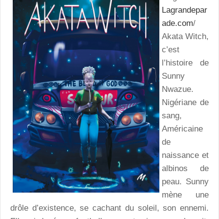
Lagrandepar
ade.com
/
Akata Witch,
c’est
l’histoire de
Sunny
Nwazue.
Nigériane de
sang,
Américaine
de
naissance et
albinos de
peau. Sunny
mène une
drôle d’existence, se cachant du soleil, son ennemi.