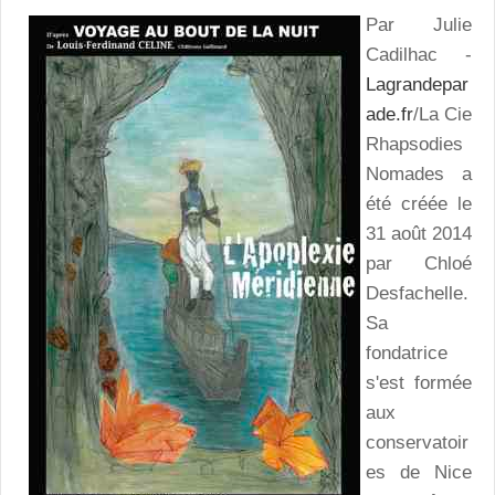
Par Julie
Cadilhac -
Lagrandepar
ade.fr
/La Cie
Rhapsodies
Nomades a
été créée le
31 août 2014
par Chloé
Desfachelle.
Sa
fondatrice
s'est formée
aux
conservatoir
es de Nice