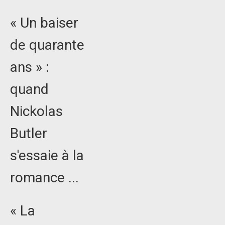
« Un baiser
de quarante
ans » :
quand
Nickolas
Butler
s'essaie à la
romance ...
« La