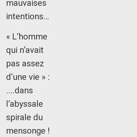
mauvaises
intentions…
« L’homme
qui n’avait
pas assez
d’une vie » :
....dans
l’abyssale
spirale du
mensonge !