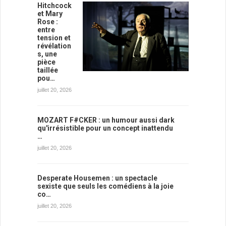
Hitchcock
et Mary
Rose :
entre
tension et
révélation
s, une
pièce
taillée
pou…
juillet 20, 2026
MOZART F#CKER : un humour aussi dark
qu'irrésistible pour un concept inattendu
…
juillet 20, 2026
Desperate Housemen : un spectacle
sexiste que seuls les comédiens à la joie
co…
juillet 20, 2026