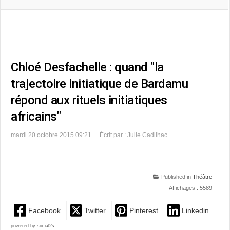
Chloé Desfachelle : quand "la
trajectoire initiatique de Bardamu
répond aux rituels initiatiques
africains"
mardi 20 octobre 2015 09:21
Écrit par : Julie Cadilhac
Published in
Théâtre
Affichages : 5589
Facebook
Twitter
Pinterest
Linkedin
powered by
social2s