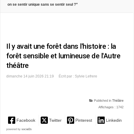
on se sentir unique sans se sentir seul ?”
Il y avait une forêt dans l'histoire : la
forêt sensible et lumineuse de l'Autre
théâtre
dimanche 14 juin 2026 21:19
Écrit par : Sylvie Lefrere
Published in
Théâtre
Affichages : 1742
Facebook
Twitter
Pinterest
Linkedin
powered by
social2s