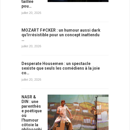
taillée
pou…
juillet 20, 2026
MOZART F#CKER : un humour aussi dark
qu'irrésistible pour un concept inattendu
…
juillet 20, 2026
Desperate Housemen : un spectacle
sexiste que seuls les comédiens à la joie
co…
juillet 20, 2026
NASR &
DIN : une
parenthès
e poétique
où
l'humour
côtoie la
philosophi