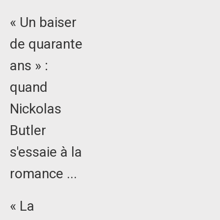
« Un baiser
de quarante
ans » :
quand
Nickolas
Butler
s'essaie à la
romance ...
« La