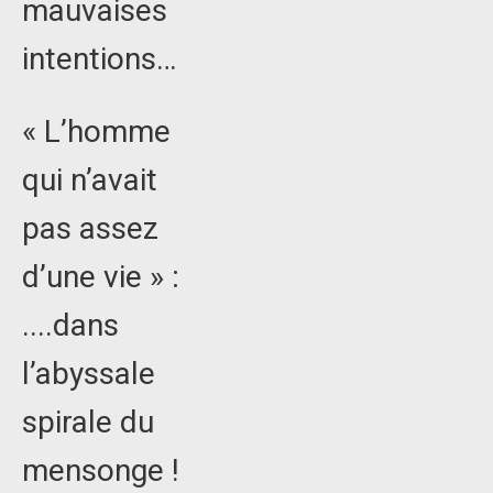
mauvaises
intentions…
« L’homme
qui n’avait
pas assez
d’une vie » :
....dans
l’abyssale
spirale du
mensonge !