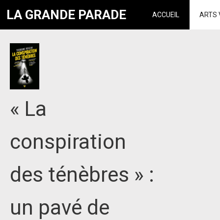
LA GRANDE PARADE
ACCUEIL
ARTS 
« La
conspiration
des ténèbres » :
un pavé de