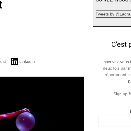
t
Tweets by @Lagra
C'est 
rest
Linkedin
Inscrivez-vous 
deux fois par 
répertoriant le
p
Sign up f