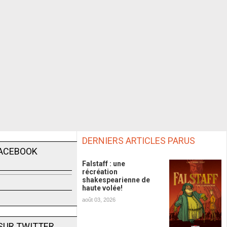
DERNIERS ARTICLES PARUS
FACEBOOK
Falstaff : une
récréation
shakespearienne de
haute volée!
août 03, 2026
SUR TWITTER