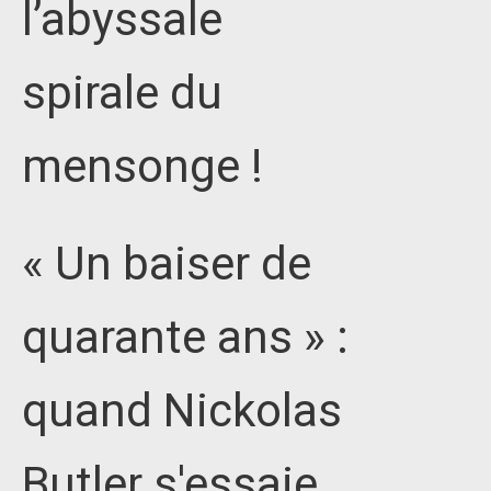
l’abyssale
spirale du
mensonge !
« Un baiser de
quarante ans » :
quand Nickolas
Butler s'essaie