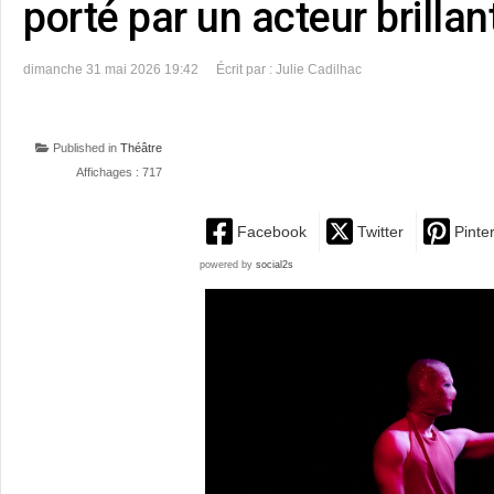
porté par un acteur brillan
dimanche 31 mai 2026 19:42
Écrit par : Julie Cadilhac
Published in
Théâtre
Affichages : 717
Facebook
Twitter
Pinte
powered by
social2s