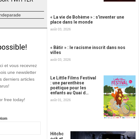
ndeparade
« La vie de Bohème » : s'inventer une
place dans le monde
août 03, 2026
possible!
« Bâtir » : le racisme inscrit dans nos
villes
août 03, 2026
ici et vous recevrez
mois une newsletter
Le Little Films Festival
s derniers articles
: une parenthèse
arus!
poétique pour les
enfants au Quai d…
or free today!
août 01, 2026
Nom
Hitchc
ock et