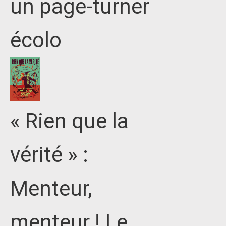
un page-turner
écolo
« Rien que la
vérité » :
Menteur,
menteur ! Le