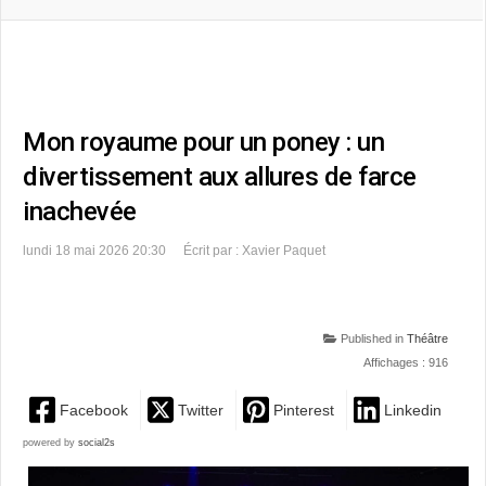
Mon royaume pour un poney : un
divertissement aux allures de farce
inachevée
lundi 18 mai 2026 20:30
Écrit par : Xavier Paquet
Published in
Théâtre
Affichages : 916
Facebook
Twitter
Pinterest
Linkedin
powered by
social2s