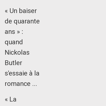
« Un baiser
de quarante
ans » :
quand
Nickolas
Butler
s'essaie à la
romance ...
« La