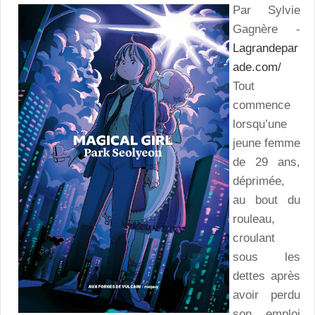
Par Sylvie
Gagnère -
Lagrandepar
ade.com/
Tout
commence
lorsqu’une
jeune femme
de 29 ans,
déprimée,
au bout du
rouleau,
croulant
sous les
dettes après
avoir perdu
son emploi