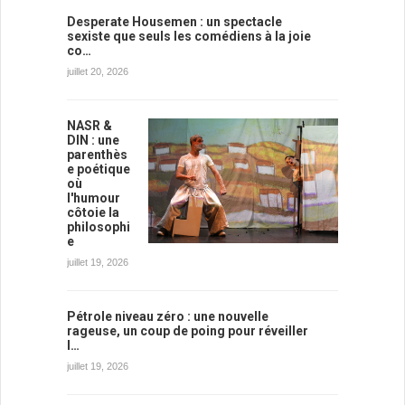
Desperate Housemen : un spectacle
sexiste que seuls les comédiens à la joie
co…
juillet 20, 2026
NASR &
DIN : une
parenthès
e poétique
où
l'humour
côtoie la
philosophi
e
juillet 19, 2026
Pétrole niveau zéro : une nouvelle
rageuse, un coup de poing pour réveiller
l…
juillet 19, 2026