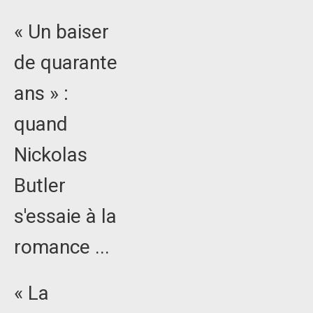
« Un baiser
de quarante
ans » :
quand
Nickolas
Butler
s'essaie à la
romance ...
« La