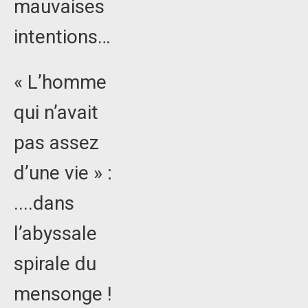
mauvaises
intentions…
« L’homme
qui n’avait
pas assez
d’une vie » :
....dans
l’abyssale
spirale du
mensonge !