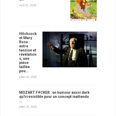
août 01, 2026
Hitchcock
et Mary
Rose :
entre
tension et
révélation
s, une
pièce
taillée
pou…
juillet 20, 2026
MOZART F#CKER : un humour aussi dark
qu'irrésistible pour un concept inattendu
…
juillet 20, 2026