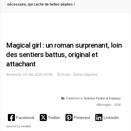
nécessaire, qui cache de belles pépites !
Magical girl : un roman surprenant, loin
des sentiers battus, original et
attachant
dimanche 10 mai 2026 20:06
Écrit par : Sylvie Gagnère
Published in
Science Fiction & Fantasy
Affichages : 1156
Facebook
Twitter
Pinterest
Linkedin
powered by
social2s