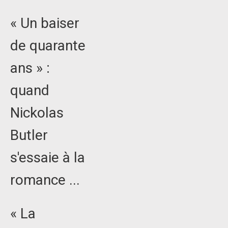
« Un baiser
de quarante
ans » :
quand
Nickolas
Butler
s'essaie à la
romance ...
« La