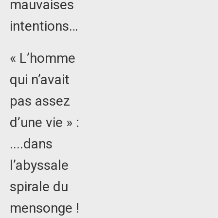
mauvaises
intentions…
« L’homme
qui n’avait
pas assez
d’une vie » :
....dans
l’abyssale
spirale du
mensonge !