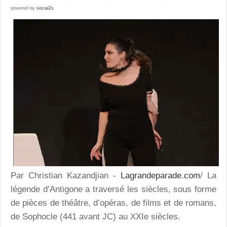
powered by
social2s
Par Christian Kazandjian -
Lagrandeparade.com
/ La
légende d’Antigone a traversé les siècles, sous forme
de pièces de théâtre, d’opéras, de films et de romans,
de Sophocle (441 avant JC) au XXIe siècles.