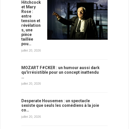
Hitchcock
et Mary
Rose :
entre
tension et
révélation
s, une
pièce
taillée
pou…
juillet 20, 2026
MOZART F#CKER : un humour aussi dark
qu'irrésistible pour un concept inattendu
…
juillet 20, 2026
Desperate Housemen : un spectacle
sexiste que seuls les comédiens à la joie
co…
juillet 20, 2026