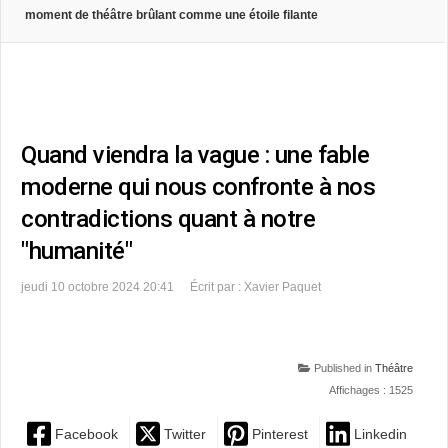
moment de théâtre brûlant comme une étoile filante
Quand viendra la vague : une fable
moderne qui nous confronte à nos
contradictions quant à notre
"humanité"
jeudi 10 octobre 2024 20:41
Écrit par : Xavier Paquet
Published in
Théâtre
Affichages : 1525
Facebook
Twitter
Pinterest
Linkedin