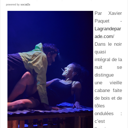
powered by
social2s
Par Xavier
Paquet -
Lagrandepar
ade.com
/
Dans le noir
quasi
intégral de la
nuit se
distingue
une vieille
cabane faite
de bois et de
tôles
ondulées :
c’est