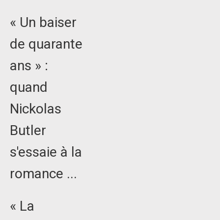
« Un baiser
de quarante
ans » :
quand
Nickolas
Butler
s'essaie à la
romance ...
« La