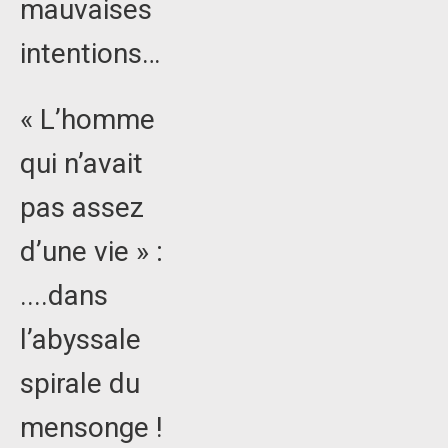
mauvaises
intentions…
« L’homme
qui n’avait
pas assez
d’une vie » :
....dans
l’abyssale
spirale du
mensonge !