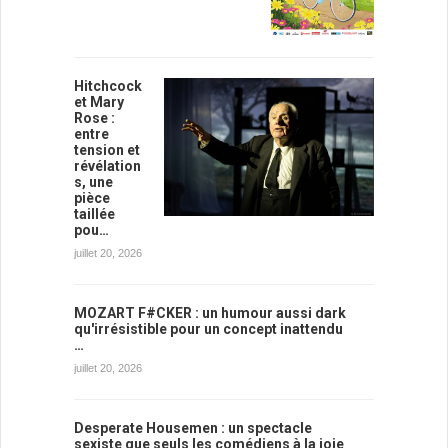
Hitchcock
et Mary
Rose :
entre
tension et
révélation
s, une
pièce
taillée
pou…
juillet 20, 2026
MOZART F#CKER : un humour aussi dark
qu'irrésistible pour un concept inattendu
…
juillet 20, 2026
Desperate Housemen : un spectacle
sexiste que seuls les comédiens à la joie