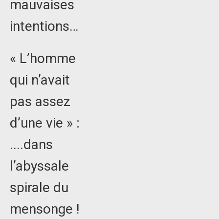
mauvaises
intentions…
« L’homme
qui n’avait
pas assez
d’une vie » :
....dans
l’abyssale
spirale du
mensonge !