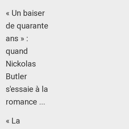
« Un baiser
de quarante
ans » :
quand
Nickolas
Butler
s'essaie à la
romance ...
« La