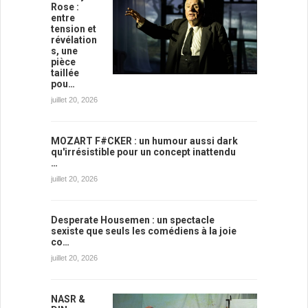
Rose :
entre
tension et
révélation
s, une
pièce
taillée
pou…
juillet 20, 2026
MOZART F#CKER : un humour aussi dark
qu'irrésistible pour un concept inattendu
…
juillet 20, 2026
Desperate Housemen : un spectacle
sexiste que seuls les comédiens à la joie
co…
juillet 20, 2026
NASR &