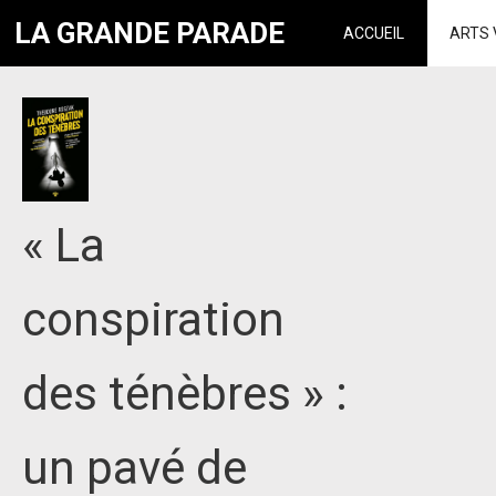
LA GRANDE PARADE
ACCUEIL
ARTS 
« La
conspiration
des ténèbres » :
un pavé de