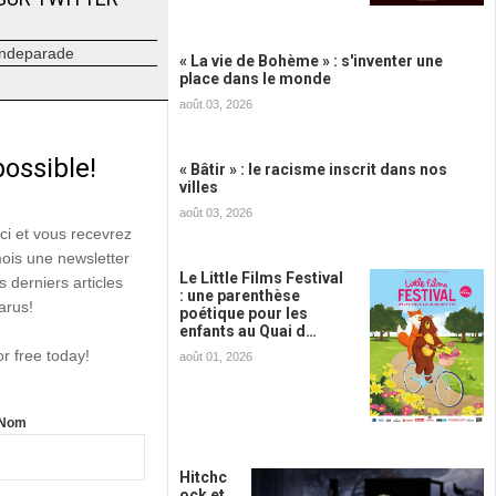
ndeparade
« La vie de Bohème » : s'inventer une
place dans le monde
août 03, 2026
possible!
« Bâtir » : le racisme inscrit dans nos
villes
août 03, 2026
ici et vous recevrez
mois une newsletter
Le Little Films Festival
s derniers articles
: une parenthèse
arus!
poétique pour les
enfants au Quai d…
or free today!
août 01, 2026
Nom
Hitchc
ock et