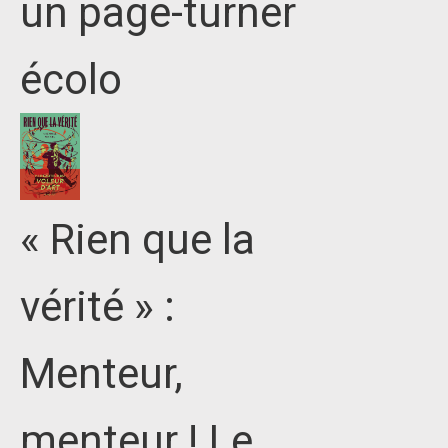
un page-turner
écolo
« Rien que la
vérité » :
Menteur,
menteur ! Le