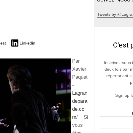
Tweets by @Lagra
rest
Linkedin
C'est 
Par
Inscrivez-vous 
Xavier
deux fois par 
répertoriant le
Paquet
p
-
Lagran
Sign up f
depara
de.co
m
/ Si
vous