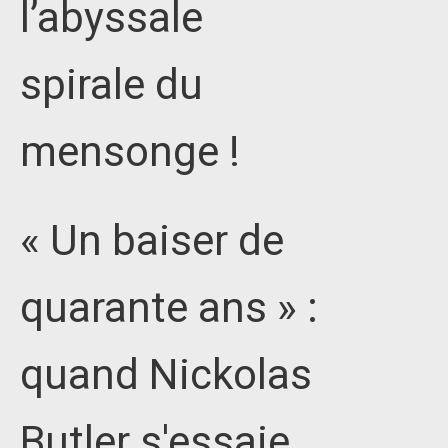
l’abyssale
spirale du
mensonge !
« Un baiser de
quarante ans » :
quand Nickolas
Butler s'essaie