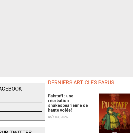
DERNIERS ARTICLES PARUS
FACEBOOK
Falstaff : une
récréation
shakespearienne de
haute volée!
août 03, 2026
SUR TWITTER