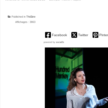
Published in
Théâtre
Affichages : 3863
Facebook
Twitter
Pinte
powered by
social2s