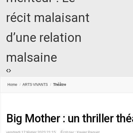
récit malaisant
d’une relation
malsaine
Home
/
ARTS VIVANTS
/
Théâtre
Big Mother : un thriller thé
vendredi 17 février 2023 21:15
Écrit par : Xavier Paquet