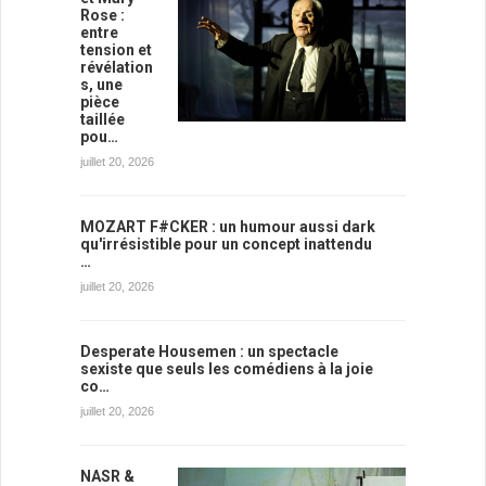
Rose :
entre
tension et
révélation
s, une
pièce
taillée
pou…
juillet 20, 2026
MOZART F#CKER : un humour aussi dark
qu'irrésistible pour un concept inattendu
…
juillet 20, 2026
Desperate Housemen : un spectacle
sexiste que seuls les comédiens à la joie
co…
juillet 20, 2026
NASR &