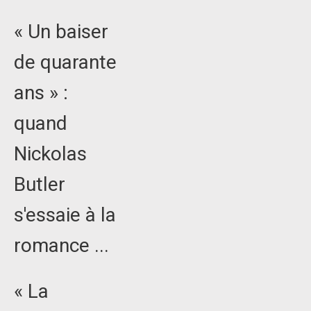
« Un baiser
de quarante
ans » :
quand
Nickolas
Butler
s'essaie à la
romance ...
« La