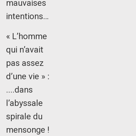
mauvaises
intentions…
« L’homme
qui n’avait
pas assez
d’une vie » :
....dans
l’abyssale
spirale du
mensonge !