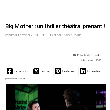
Big Mother : un thriller théâtral prenant !
vendredi 17 février 2023 21:15
Écrit par : Xavier Paquet
Published in
Théâtre
Affichages : 3860
Facebook
Twitter
Pinterest
Linkedin
powered by
social2s