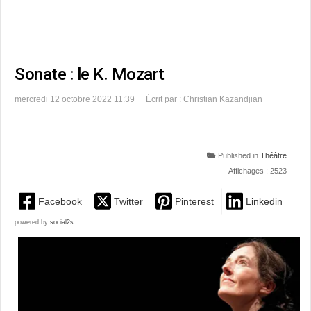
Sonate : le K. Mozart
mercredi 12 octobre 2022 11:39
Écrit par : Christian Kazandjian
Published in
Théâtre
Affichages : 2523
Facebook
Twitter
Pinterest
Linkedin
powered by
social2s