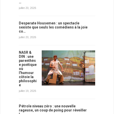
…
juillet 20, 2026
Desperate Housemen : un spectacle
sexiste que seuls les comédiens à la joie
co…
juillet 20, 2026
NASR &
DIN : une
parenthès
e poétique
où
l'humour
côtoie la
philosophi
e
juillet 19, 2026
Pétrole niveau zéro : une nouvelle
rageuse, un coup de poing pour réveiller