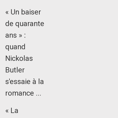
« Un baiser
de quarante
ans » :
quand
Nickolas
Butler
s'essaie à la
romance ...
« La