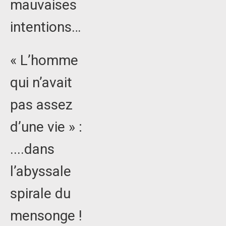
mauvaises
intentions…
« L’homme
qui n’avait
pas assez
d’une vie » :
....dans
l’abyssale
spirale du
mensonge !