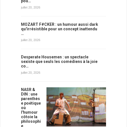
pou…
juillet 20, 2026
MOZART F#CKER : un humour aussi dark
qu'irrésistible pour un concept inattendu
…
juillet 20, 2026
Desperate Housemen : un spectacle
sexiste que seuls les comédiens à la joie
co…
juillet 20, 2026
NASR &
DIN : une
parenthès
e poétique
où
l'humour
côtoie la
philosophi
e