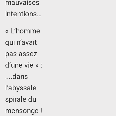
mauvaises
intentions…
« L’homme
qui n’avait
pas assez
d’une vie » :
....dans
l’abyssale
spirale du
mensonge !