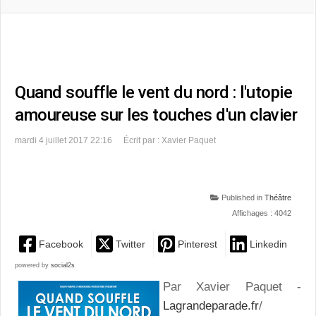
Quand souffle le vent du nord : l'utopie
amoureuse sur les touches d'un clavier
mardi 4 juillet 2017 22:16
Écrit par : Xavier Paquet
Published in
Théâtre
Affichages : 4042
Facebook
Twitter
Pinterest
Linkedin
powered by
social2s
Par Xavier Paquet -
Lagrandeparade.fr
/