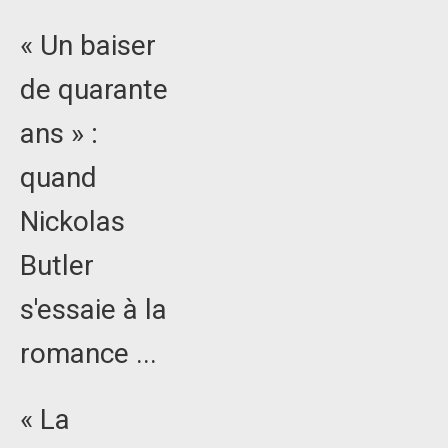
« Un baiser
de quarante
ans » :
quand
Nickolas
Butler
s'essaie à la
romance ...
« La