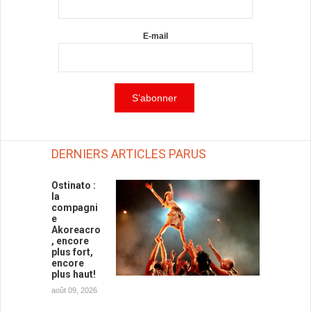
E-mail
DERNIERS ARTICLES PARUS
Ostinato :
la
compagni
e
Akoreacro
, encore
plus fort,
encore
plus haut!
août 09, 2026