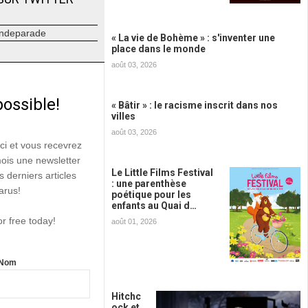
ndeparade
« La vie de Bohème » : s'inventer une
place dans le monde
août 03, 2026
possible!
« Bâtir » : le racisme inscrit dans nos
villes
août 03, 2026
ici et vous recevrez
mois une newsletter
Le Little Films Festival
s derniers articles
: une parenthèse
arus!
poétique pour les
enfants au Quai d…
or free today!
août 01, 2026
Nom
Hitchc
ock et