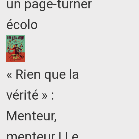
un page-turner
écolo
« Rien que la
vérité » :
Menteur,
menteur ! Le