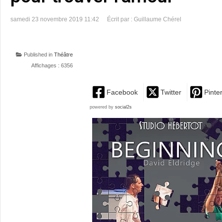
samedi 23 novembre 2019 11:42
Écrit par : Guillaume Chérel
Published in
Théâtre
Affichages : 6356
Facebook
Twitter
Pinte
powered by
social2s