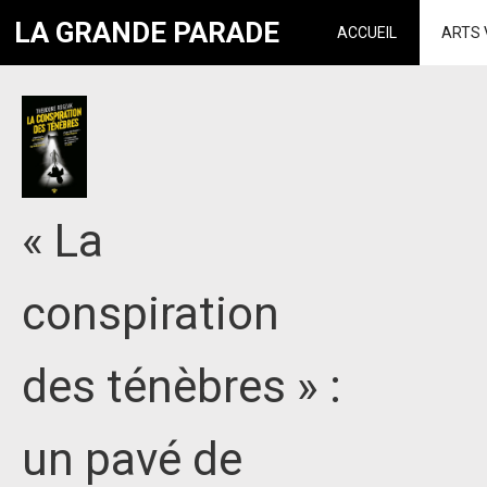
LA GRANDE PARADE
ACCUEIL
ARTS 
« La
conspiration
des ténèbres » :
un pavé de