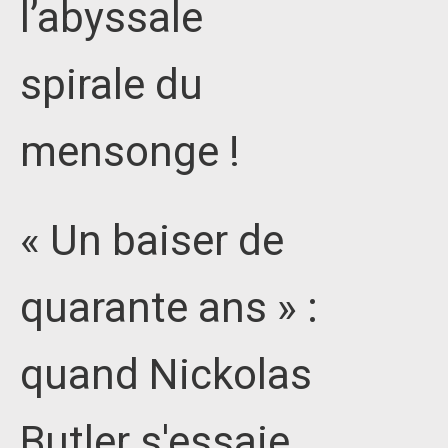
l’abyssale
spirale du
mensonge !
« Un baiser de
quarante ans » :
quand Nickolas
Butler s'essaie