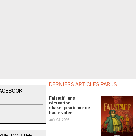
DERNIERS ARTICLES PARUS
FACEBOOK
Falstaff : une
récréation
shakespearienne de
haute volée!
août 03, 2026
SUR TWITTER