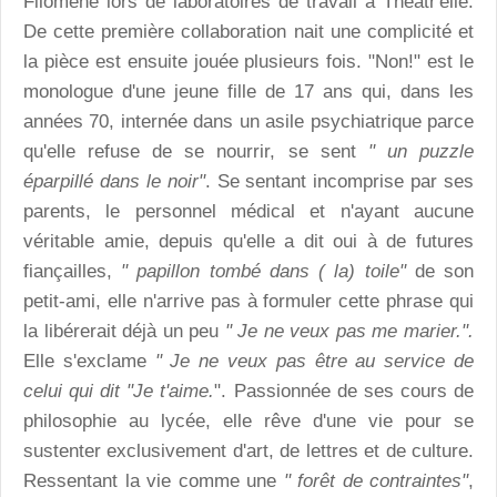
Filomène lors de laboratoires de travail à Théâtr'elle.
De cette première collaboration nait une complicité et
la pièce est ensuite jouée plusieurs fois. "Non!" est le
monologue d'une jeune fille de 17 ans qui, dans les
années 70, internée dans un asile psychiatrique parce
qu'elle refuse de se nourrir, se sent
" un puzzle
éparpillé dans le noir"
. Se sentant incomprise par ses
parents, le personnel médical et n'ayant aucune
véritable amie, depuis qu'elle a dit oui à de futures
fiançailles,
" papillon tombé dans ( la) toile"
de son
petit-ami, elle n'arrive pas à formuler cette phrase qui
la libérerait déjà un peu
" Je ne veux pas me marier.".
Elle s'exclame
" Je ne veux pas être au service de
celui qui dit "Je t'aime.
". Passionnée de ses cours de
philosophie au lycée, elle rêve d'une vie pour se
sustenter exclusivement d'art, de lettres et de culture.
Ressentant la vie comme une
" forêt de contraintes"
,