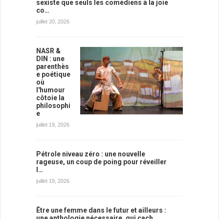
sexiste que seuls les comédiens à la joie
co…
juillet 20, 2026
NASR &
DIN : une
parenthès
e poétique
où
l'humour
côtoie la
philosophi
e
juillet 19, 2026
Pétrole niveau zéro : une nouvelle
rageuse, un coup de poing pour réveiller
l…
juillet 19, 2026
Être une femme dans le futur et ailleurs :
une anthologie nécessaire, qui cach…