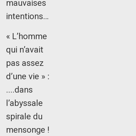
mauvaises
intentions…
« L’homme
qui n’avait
pas assez
d’une vie » :
....dans
l’abyssale
spirale du
mensonge !