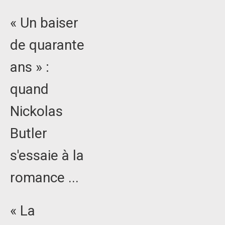
« Un baiser
de quarante
ans » :
quand
Nickolas
Butler
s'essaie à la
romance ...
« La