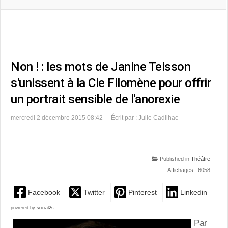
Non ! : les mots de Janine Teisson
s'unissent à la Cie Filomène pour offrir
un portrait sensible de l'anorexie
mercredi 2 décembre 2015 08:42
Écrit par : Julie Cadilhac
Published in
Théâtre
Affichages : 6058
Facebook
Twitter
Pinterest
Linkedin
powered by
social2s
Par