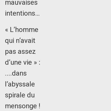
mauvaises
intentions…
« L’homme
qui n’avait
pas assez
d’une vie » :
....dans
l’abyssale
spirale du
mensonge !