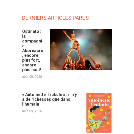
DERNIERS ARTICLES PARUS
Ostinato :
la
compagni
e
Akoreacro
, encore
plus fort,
encore
plus haut!
août 09, 2026
« Antoinette Trubule » : il n’y
a de richesses que dans
l’humain
août 09, 2026