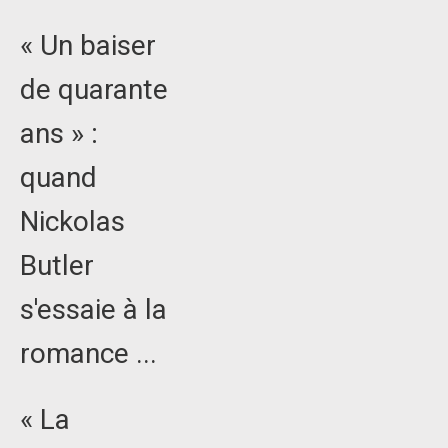
« Un baiser
de quarante
ans » :
quand
Nickolas
Butler
s'essaie à la
romance ...
« La