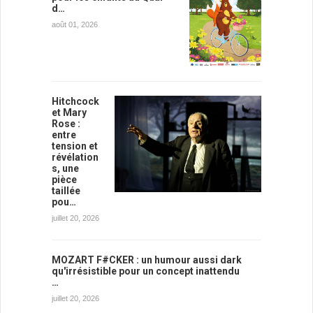
d…
août 01, 2026
Hitchcock
et Mary
Rose :
entre
tension et
révélation
s, une
pièce
taillée
pou…
juillet 20, 2026
MOZART F#CKER : un humour aussi dark
qu'irrésistible pour un concept inattendu
…
juillet 20, 2026