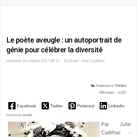
Le poète aveugle : un autoportrait de
génie pour célébrer la diversité
mercredi 18 octobre 2017 20:17
Écrit par : Julie Cadilhac
Published in
Théâtre
Affichages : 11201
Facebook
Twitter
Pinterest
Linkedin
powered by
social2s
Par Julie
Cadilhac -