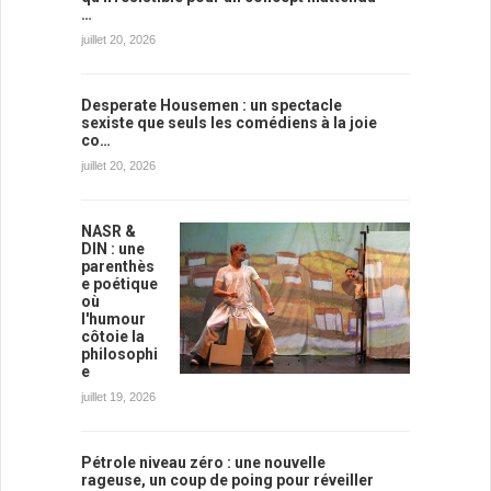
…
juillet 20, 2026
Desperate Housemen : un spectacle
sexiste que seuls les comédiens à la joie
co…
juillet 20, 2026
NASR &
DIN : une
parenthès
e poétique
où
l'humour
côtoie la
philosophi
e
juillet 19, 2026
Pétrole niveau zéro : une nouvelle
rageuse, un coup de poing pour réveiller