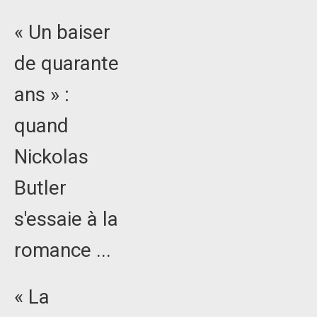
« Un baiser
de quarante
ans » :
quand
Nickolas
Butler
s'essaie à la
romance ...
« La