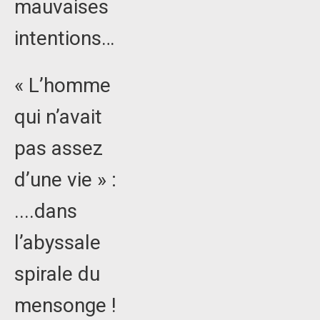
mauvaises
intentions…
« L’homme
qui n’avait
pas assez
d’une vie » :
....dans
l’abyssale
spirale du
mensonge !