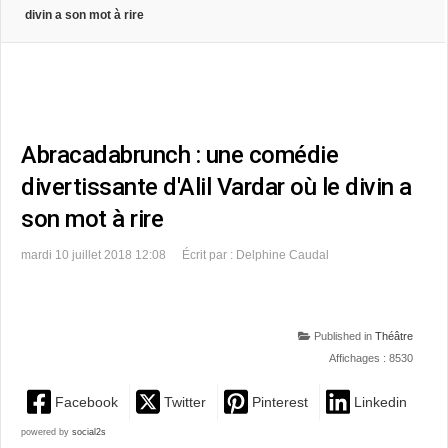
divin a son mot à rire
Abracadabrunch : une comédie
divertissante d'Alil Vardar où le divin a
son mot à rire
mardi 10 juillet 2018 12:08
Écrit par : Delphine Caudal
Published in
Théâtre
Affichages : 8530
Facebook
Twitter
Pinterest
Linkedin
powered by
social2s