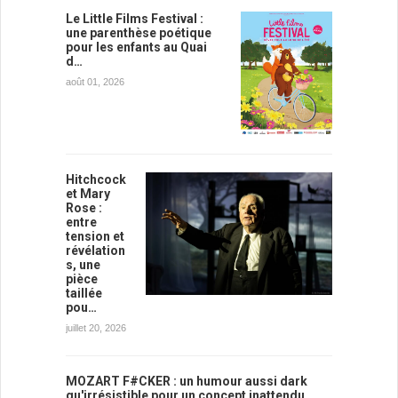
Le Little Films Festival :
une parenthèse poétique
pour les enfants au Quai
d…
août 01, 2026
Hitchcock
et Mary
Rose :
entre
tension et
révélation
s, une
pièce
taillée
pou…
juillet 20, 2026
MOZART F#CKER : un humour aussi dark
qu'irrésistible pour un concept inattendu