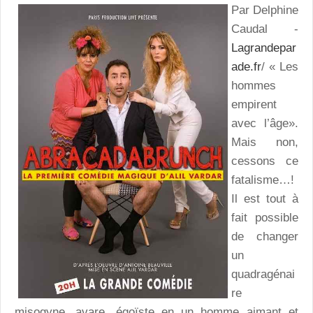
Par Delphine
Caudal -
Lagrandepar
ade.fr
/ « Les
hommes
empirent
avec l’âge».
Mais non,
cessons ce
fatalisme…!
Il est tout à
fait possible
de changer
un
quadragénai
re
misogyne, avare, égoïste en un homme aimant et