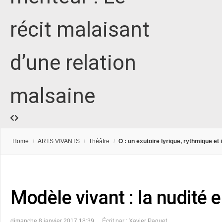
récit malaisant
d’une relation
malsaine
Home
/
ARTS VIVANTS
/
Théâtre
/
O : un exutoire lyrique, rythmique e
Modèle vivant : la nudité 
dimanche 8 janvier 2017 18:39
Écrit par : Xavier Paquet