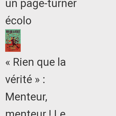
un page-turner
écolo
« Rien que la
vérité » :
Menteur,
menteur ! Le