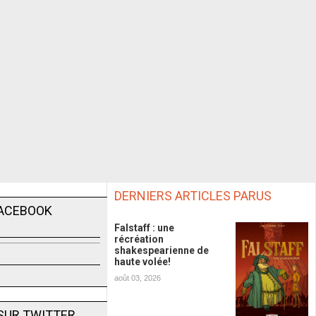
DERNIERS ARTICLES PARUS
FACEBOOK
Falstaff : une
récréation
shakespearienne de
haute volée!
août 03, 2026
SUR TWITTER