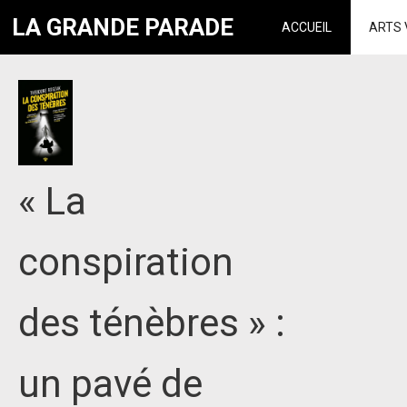
LA GRANDE PARADE
ACCUEIL
ARTS 
« La
conspiration
des ténèbres » :
un pavé de