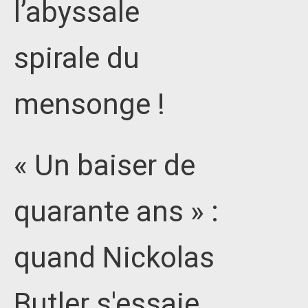
l’abyssale
spirale du
mensonge !
« Un baiser de
quarante ans » :
quand Nickolas
Butler s'essaie