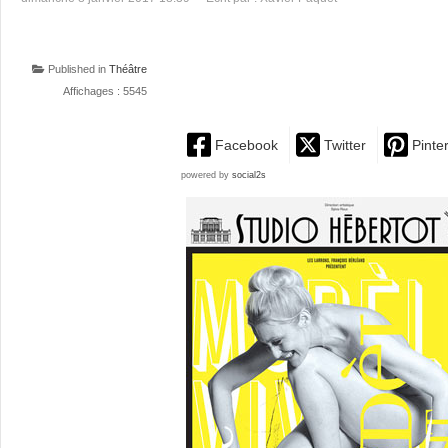
Published in
Théâtre
Affichages : 5545
Facebook
Twitter
Pinte
powered by
social2s