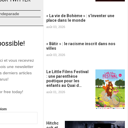
ndeparade
« La vie de Bohème » : s'inventer une
place dans le monde
août 03, 2026
possible!
« Bâtir » : le racisme inscrit dans nos
villes
août 03, 2026
ici et vous recevrez
mois une newsletter
Le Little Films Festival
s derniers articles
: une parenthèse
arus!
poétique pour les
enfants au Quai d…
or free today!
août 01, 2026
Nom
Hitchc
ock et